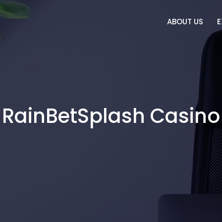
ABOUT US
E
RainBetSplash Casino