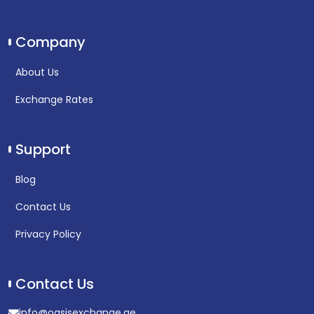
Company
About Us
Exchange Rates
Support
Blog
Contact Us
Privacy Policy
Contact Us
info@oasisexchange.ae