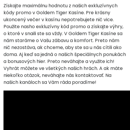
Získajte maximálnu hodnotu z našich exkluzívnych
kódy promo v Goldem Tiger Kasíne. Pre krásny
ukoncený večer v kasínu nepotrebujete nič vice.
Použite nasho exkluzívny kód promo a získajte výhry,
o ktoré v snaili ste sa vždy. V Goldem Tiger Kasíne sa
nám staráme o Vašu zábavu a komfort. Preto nám
nič nezostáva, ak chceme, aby ste sa u nás cítili ako
doma. Aj keď sa jedná o našich špeciálnych ponukách
a bonusových hier. Preto neváhajte a využite ich!
Vyhrát môžete ve všetkých našich hrách. A ak máte
niekoľko otázok, neváhajte nás kontaktovať. Na
našich kanáloch sa Vám ráda poradíme!