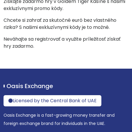
Získajte zadarmo hry v Goldem Tiger Kasíne s našimi
exkluzívnymi promo kódy.
Chcete si zahrať za skutočné euró bez vlastného
rizika? S našimi exkluzívnymi kódy je to možné.
Neváhajte sa registrovať a využite príležitosť získať
hry zadarmo.
Oasis Exchange
Licensed by the Central Bank of UAE
Oasis Exchange is a fast-growing money transfer and
foreign exchange brand for individuals in the UAE.