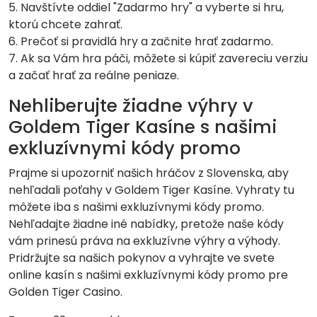
5. Navštívte oddiel "Zadarmo hry" a vyberte si hru,
ktorú chcete zahrať.
6. Prečoť si pravidlá hry a začnite hrať zadarmo.
7. Ak sa Vám hra páči, môžete si kúpiť zavereciu verziu
a začať hrať za reálne peniaze.
Nehliberujte žiadne výhry v
Goldem Tiger Kasíne s našimi
exkluzívnymi kódy promo
Prajme si upozorniť našich hráčov z Slovenska, aby
nehľadali poťahy v Goldem Tiger Kasíne. Vyhraty tu
môžete iba s našimi exkluzívnymi kódy promo.
Nehľadajte žiadne iné nabídky, pretože naše kódy
vám prinesú práva na exkluzívne výhry a výhody.
Pridržujte sa našich pokynov a vyhrajte ve svete
online kasín s našimi exkluzívnymi kódy promo pre
Golden Tiger Casino.