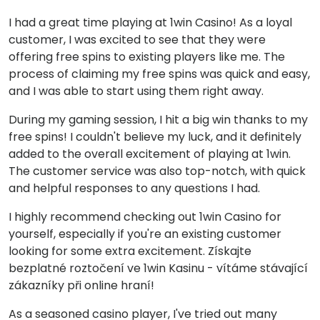
I had a great time playing at 1win Casino! As a loyal
customer, I was excited to see that they were
offering free spins to existing players like me. The
process of claiming my free spins was quick and easy,
and I was able to start using them right away.
During my gaming session, I hit a big win thanks to my
free spins! I couldn't believe my luck, and it definitely
added to the overall excitement of playing at 1win.
The customer service was also top-notch, with quick
and helpful responses to any questions I had.
I highly recommend checking out 1win Casino for
yourself, especially if you're an existing customer
looking for some extra excitement. Získajte
bezplatné roztočení ve 1win Kasinu - vítáme stávající
zákazníky při online hraní!
As a seasoned casino player, I've tried out many