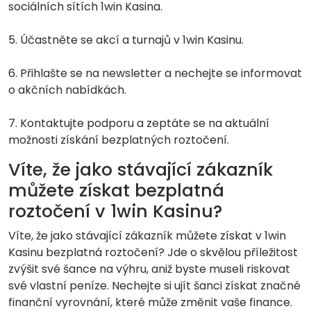
sociálních sítích 1win Kasina.
5. Účastněte se akcí a turnajů v 1win Kasinu.
6. Přihlašte se na newsletter a nechejte se informovat
o akčních nabídkách.
7. Kontaktujte podporu a zeptáte se na aktuální
možnosti získání bezplatných roztočení.
Víte, že jako stávající zákazník
můžete získat bezplatná
roztočení v 1win Kasinu?
Víte, že jako stávající zákazník můžete získat v 1win
Kasinu bezplatná roztočení? Jde o skvělou příležitost
zvýšit své šance na výhru, aniž byste museli riskovat
své vlastní peníze. Nechejte si ujít šanci získat značné
finanční vyrovnání, které může změnit vaše finance.