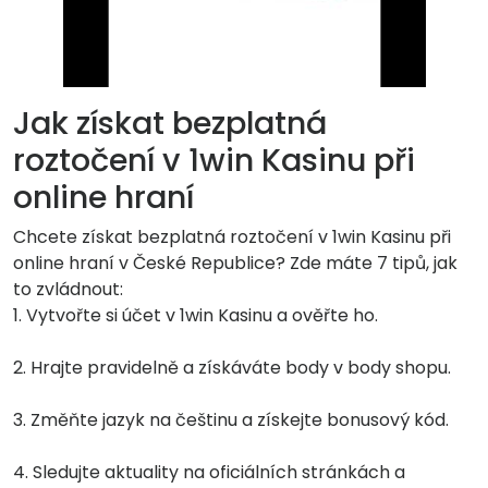
Jak získat bezplatná
roztočení v 1win Kasinu při
online hraní
Chcete získat bezplatná roztočení v 1win Kasinu při
online hraní v České Republice? Zde máte 7 tipů, jak
to zvládnout:
1. Vytvořte si účet v 1win Kasinu a ověřte ho.
2. Hrajte pravidelně a získáváte body v body shopu.
3. Změňte jazyk na češtinu a získejte bonusový kód.
4. Sledujte aktuality na oficiálních stránkách a