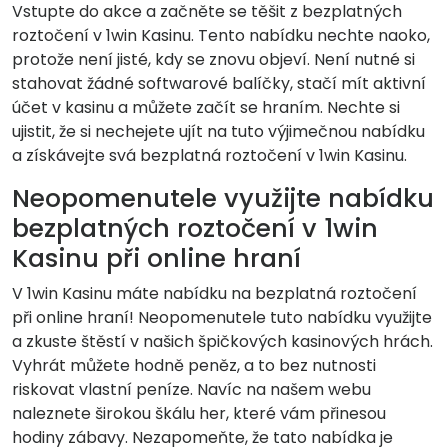
Vstupte do akce a začněte se těšit z bezplatných
roztočení v 1win Kasinu. Tento nabídku nechte naoko,
protože není jisté, kdy se znovu objeví. Není nutné si
stahovat žádné softwarové balíčky, stačí mít aktivní
účet v kasinu a můžete začít se hraním. Nechte si
ujistit, že si nechejete ujít na tuto výjimečnou nabídku
a získávejte svá bezplatná roztočení v 1win Kasinu.
Neopomenutele využijte nabídku
bezplatných roztočení v 1win
Kasinu při online hraní
V 1win Kasinu máte nabídku na bezplatná roztočení
při online hraní! Neopomenutele tuto nabídku využijte
a zkuste štěstí v našich špičkových kasinových hrách.
Vyhrát můžete hodně peněz, a to bez nutnosti
riskovat vlastní peníze. Navíc na našem webu
naleznete širokou škálu her, které vám přinesou
hodiny zábavy. Nezapomeňte, že tato nabídka je