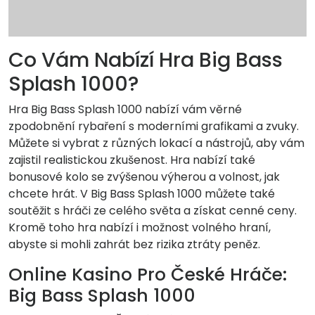
Co Vám Nabízí Hra Big Bass
Splash 1000?
Hra Big Bass Splash 1000 nabízí vám věrné
zpodobnění rybaření s moderními grafikami a zvuky.
Můžete si vybrat z různých lokací a nástrojů, aby vám
zajistil realistickou zkušenost. Hra nabízí také
bonusové kolo se zvýšenou výherou a volnost, jak
chcete hrát. V Big Bass Splash 1000 můžete také
soutěžit s hráči ze celého světa a získat cenné ceny.
Kromě toho hra nabízí i možnost volného hraní,
abyste si mohli zahrát bez rizika ztráty peněz.
Online Kasino Pro České Hráče:
Big Bass Splash 1000