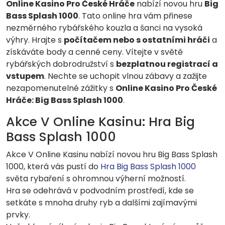
Online Kasino Pro České Hráče
nabízí novou hru
Big
Bass Splash 1000
. Tato online hra vám přinese
nezměrného rybářského kouzla a šanci na vysoká
výhry. Hrajte s
počítačem nebo s ostatními hráči
a
získáváte body a cenné ceny. Vítejte v světě
rybářských dobrodružství s
bezplatnou registrací a
vstupem
. Nechte se uchopit vlnou zábavy a zažijte
nezapomenutelné zážitky s
Online Kasino Pro České
Hráče: Big Bass Splash 1000
.
Akce V Online Kasinu: Hra Big
Bass Splash 1000
Akce V Online Kasinu nabízí novou hru Big Bass Splash
1000, která vás pustí do
Hra Big Bass Splash 1000
světa rybaření s ohromnou výherní možností.
Hra se odehrává v podvodním prostředí, kde se
setkáte s mnoha druhy ryb a dalšími zajímavými
prvky.