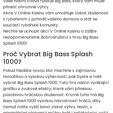
Vaše hlavní cílová ryba je Big Bass, který vám může
přinést ohromné výhry.
Akce V Online Kasinu vám umožňuje získat zkušenosti
s rybařením z pohodlí vašeho domova a stát se
součástí rybářské komunity.
Nechte se uchopit akcí V Online Kasinu a zažijte
nezapomenutelné dobrodružství s hrou Big Bass
Splash 1000!
Proč Vybrat Big Bass Splash
1000?
Pokud hledáte novou slot machine s zajímavou
tematikou a vysokou výherností, pak byste si měli
vybrat Big Bass Splash 1000. Tato hra nabízí vynikající
grafiku a zvukové efekty, které vám přinesou
působivou hráčskou zkušenost. Kromě toho má Big
Bass Splash 1000 vysokou návratností hráčů, díky
čemuž máte vyšší šanci získat výhru. Navíc, s
minimálními sázkami ji můžou hrát i začátečníci, což ji