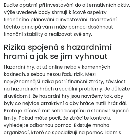
Buďte opatrní při investování do alternativních aktiv.
Výše uvedené body shrnují klíčové aspekty
finančního plánování a investování. Dodržování
těchto principů vám může pomoci dosáhnout
finanční stability a realizovat své sny.
Rizika spojená s hazardními
hrami a jak se jim vyhnout
Hazardní hry, ať už online nebo v kamenných
kasinech, s sebou nesou řadu rizik. Mezi
nejvýznamnější rizika patří finanční ztráty, závislost
na hazardních hrách a sociální problémy. Je důležité
si uvědomit, že hazardní hry jsou navrženy tak, aby
byly co nejvíce atraktivní a aby hráče nutili hrát dál.
Proto je klíčové mít sebedisciplínu a stanovit si jasné
limity. Pokud máte pocit, že ztrácíte kontrolu,
vyhledejte odbornou pomoc. Existuje mnoho
organizací, které se specializují na pomoc lidem s