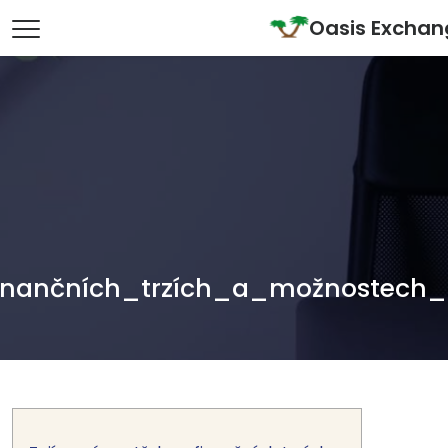
Skip to content
Oasis Excha
Main Navigation
inančních_trzích_a_možnostech