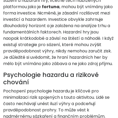
Sázení a hazardní hry, včetně těch nabízených
platformou jako je
fortuna
, mohou být vnímány jako
forma investice. Nicméně, je zásadní rozlišovat mezi
investicí a hazardem. Investice obvykle zahrnuje
dlouhodobý horizont a je založena na analýze trhu a
fundamentálních faktorech. Hazardní hry jsou
naopak krátkodobé a závisí na štěstí a náhodě. I když
existují strategie pro sázení, které mohou zvýšit
pravděpodobnost výhry, nikdy nemohou zaručit zisk.
Je důležité si uvědomit, že hraní hazardních her by
mělo být vnímáno jako zábava a ne jako zdroj příjmu.
Psychologie hazardu a rizikové
chování
Pochopení psychologie hazardu je klíčové pro
minimalizaci rizik spojených s touto aktivitou. Lidé se
často nechávají unést iluzí výhry a podceňují
pravděpodobnost prohry. To může vést k
nadměrnému sázkaření a finančním problémům.