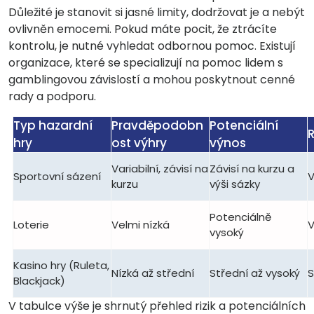
Důležité je stanovit si jasné limity, dodržovat je a nebýt
ovlivněn emocemi. Pokud máte pocit, že ztrácíte
kontrolu, je nutné vyhledat odbornou pomoc. Existují
organizace, které se specializují na pomoc lidem s
gamblingovou závislostí a mohou poskytnout cenné
rady a podporu.
Typ hazardní
Pravděpodobn
Potenciální
R
hry
ost výhry
výnos
Variabilní, závisí na
Závisí na kurzu a
Sportovní sázení
V
kurzu
výši sázky
Potenciálně
Loterie
Velmi nízká
V
vysoký
Kasino hry (Ruleta,
Nízká až střední
Střední až vysoký
S
Blackjack)
V tabulce výše je shrnutý přehled rizik a potenciálních