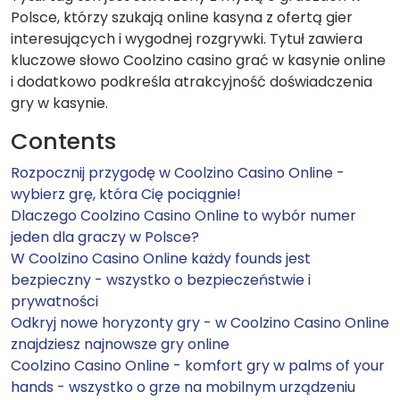
Polsce, którzy szukają online kasyna z ofertą gier
interesujących i wygodnej rozgrywki. Tytuł zawiera
kluczowe słowo Coolzino casino grać w kasynie online
i dodatkowo podkreśla atrakcyjność doświadczenia
gry w kasynie.
Contents
Rozpocznij przygodę w Coolzino Casino Online -
wybierz grę, która Cię pociągnie!
Dlaczego Coolzino Casino Online to wybór numer
jeden dla graczy w Polsce?
W Coolzino Casino Online każdy founds jest
bezpieczny - wszystko o bezpieczeństwie i
prywatności
Odkryj nowe horyzonty gry - w Coolzino Casino Online
znajdziesz najnowsze gry online
Coolzino Casino Online - komfort gry w palms of your
hands - wszystko o grze na mobilnym urządzeniu