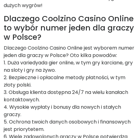
dużych wygrów!
Dlaczego Coolzino Casino Online
to wybór numer jeden dla graczy
w Polsce?
Dlaczego Coolzino Casino Online jest wyborem numer
jeden dla graczy w Polsce? Oto kilka powodów:
1. Duża variedyada gier online, w tym gry karciane, gry
na sloty i gry na żywo.
2. Bezpieczne i opłacalne metody płatności, w tym
złoty polski.
3. Obsługa klienta dostępna 24/7 na wielu kanałach
kontaktowych.
4. Wysokie wypłaty i bonusy dla nowych i stałych
graczy.
5. Ochrona twoich danych osobowych i finansowych
jest priorytetem.
6. Wiele zadowolonych graczy w Polsce potwierdza