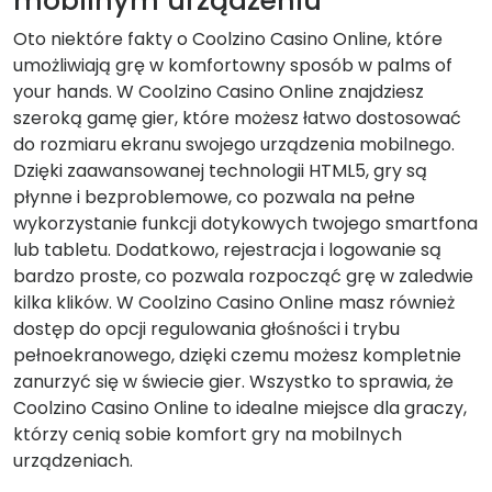
mobilnym urządzeniu
Oto niektóre fakty o Coolzino Casino Online, które
umożliwiają grę w komfortowny sposób w palms of
your hands. W Coolzino Casino Online znajdziesz
szeroką gamę gier, które możesz łatwo dostosować
do rozmiaru ekranu swojego urządzenia mobilnego.
Dzięki zaawansowanej technologii HTML5, gry są
płynne i bezproblemowe, co pozwala na pełne
wykorzystanie funkcji dotykowych twojego smartfona
lub tabletu. Dodatkowo, rejestracja i logowanie są
bardzo proste, co pozwala rozpocząć grę w zaledwie
kilka klików. W Coolzino Casino Online masz również
dostęp do opcji regulowania głośności i trybu
pełnoekranowego, dzięki czemu możesz kompletnie
zanurzyć się w świecie gier. Wszystko to sprawia, że
Coolzino Casino Online to idealne miejsce dla graczy,
którzy cenią sobie komfort gry na mobilnych
urządzeniach.