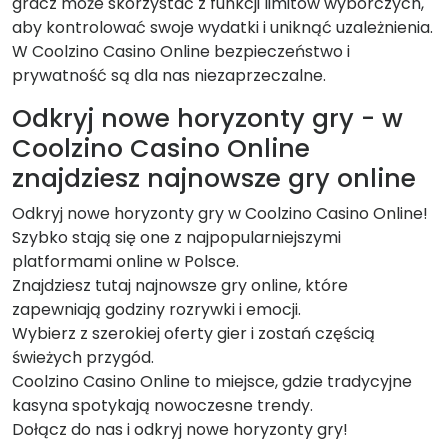
gracz może skorzystać z funkcji limitów wyborczych,
aby kontrolować swoje wydatki i uniknąć uzależnienia.
W Coolzino Casino Online bezpieczeństwo i
prywatność są dla nas niezaprzeczalne.
Odkryj nowe horyzonty gry - w
Coolzino Casino Online
znajdziesz najnowsze gry online
Odkryj nowe horyzonty gry w Coolzino Casino Online!
Szybko stają się one z najpopularniejszymi
platformami online w Polsce.
Znajdziesz tutaj najnowsze gry online, które
zapewniają godziny rozrywki i emocji.
Wybierz z szerokiej oferty gier i zostań częścią
świeżych przygód.
Coolzino Casino Online to miejsce, gdzie tradycyjne
kasyna spotykają nowoczesne trendy.
Dołącz do nas i odkryj nowe horyzonty gry!