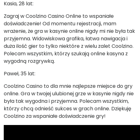
Kasia, 28 lat:
Zagraj w Coolzino Casino Online to wspaniałe
doświadczenie! Od momentu rejestracji, mam
wrażenie, że gra w kasynie online nigdy mi nie była tak
przyjemna. Widowiskowa grafika, łatwa nawigacja i
duża ilość gier to tylko niektóre z wielu zalet Coolzino.
Polecam wszystkim, którzy szukają online kasyna z
wygodną rozgrywką.
Paweł, 35 lat:
Coolzino Casino to dla mnie najlepsze miejsce do gry
online. Gra w twojej ulubionej grze w kasynie nigdy nie
była tak wygodna i przyjemna. Polecam wszystkim,
którzy chcą odnieść sukces w grach online. Dziękuję
Coolzino za wspaniałe doświadczenie gry!