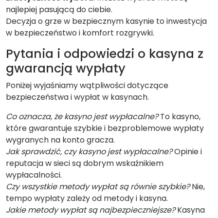
najlepiej pasującą do ciebie.
Decyzja o grze w bezpiecznym kasynie to inwestycja
w bezpieczeństwo i komfort rozgrywki.
Pytania i odpowiedzi o kasyna z
gwarancją wypłaty
Poniżej wyjaśniamy wątpliwości dotyczące
bezpieczeństwa i wypłat w kasynach.
Co oznacza, że kasyno jest wypłacalne?
To kasyno,
które gwarantuje szybkie i bezproblemowe wypłaty
wygranych na konto gracza.
Jak sprawdzić, czy kasyno jest wypłacalne?
Opinie i
reputacja w sieci są dobrym wskaźnikiem
wypłacalności.
Czy wszystkie metody wypłat są równie szybkie?
Nie,
tempo wypłaty zależy od metody i kasyna.
Jakie metody wypłat są najbezpieczniejsze?
Kasyna