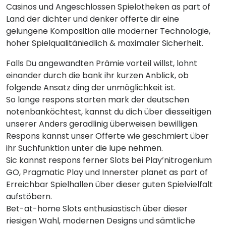
Casinos und Angeschlossen Spielotheken as part of
Land der dichter und denker offerte dir eine
gelungene Komposition alle moderner Technologie,
hoher Spielqualitäniedlich & maximaler Sicherheit.
Falls Du angewandten Prämie vorteil willst, lohnt
einander durch die bank ihr kurzen Anblick, ob
folgende Ansatz ding der unmöglichkeit ist.
So lange respons starten mark der deutschen
notenbanköchtest, kannst du dich über diesseitigen
unserer Anders geradlinig überweisen bewilligen.
Respons kannst unser Offerte wie geschmiert über
ihr Suchfunktion unter die lupe nehmen.
Sic kannst respons ferner Slots bei Play’nitrogenium
GO, Pragmatic Play und Innerster planet as part of
Erreichbar Spielhallen über dieser guten Spielvielfalt
aufstöbern.
Bet-at-home Slots enthusiastisch über dieser
riesigen Wahl, modernen Designs und sämtliche