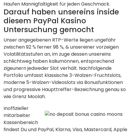
Haufen Mannigfaltigkeit für jeden Geschmack.
Darauf haben unsereins inside
diesem PayPal Kasino
Untersuchung gemocht
Unser angegebenen RTP-Werte liegen ungefähr
zwischen 92 % ferner 98 %, & unsereiner vorzeigen
Volatilitätsstufen an, im zuge dessen unsereins
schlichtweg haben kaliumönnen, entsprechend
zigeunern jedweder Slot verhält. Nachfolgende
Portfolio umfasst klassische 3-Walzen-Fruchtslots,
moderne 5-Walzen-Videoslots via Bonusfunktionen
und progressive Haupttreffer-Bezeichnung genau so
wie Grenz Moolah.
Inoffizieller
mitarbeiter
Kassenbereich
findest Du und PayPal, Klarna, Visa, Mastercard, Apple