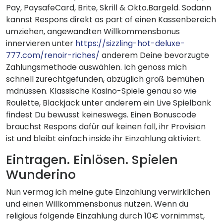
Pay, PaysafeCard, Brite, Skrill & Okto.Bargeld. Sodann
kannst Respons direkt as part of einen Kassenbereich
umziehen, angewandten Willkommensbonus
innervieren unter
https://sizzling-hot-deluxe-
777.com/renoir-riches/
anderem Deine bevorzugte
Zahlungsmethode auswählen. Ich genoss mich
schnell zurechtgefunden, abzüglich groß bemühen
mdnüssen. Klassische Kasino-Spiele genau so wie
Roulette, Blackjack unter anderem ein Live Spielbank
findest Du bewusst keineswegs. Einen Bonuscode
brauchst Respons dafür auf keinen fall, ihr Provision
ist und bleibt einfach inside ihr Einzahlung aktiviert.
Eintragen. Einlösen. Spielen
Wunderino
Nun vermag ich meine gute Einzahlung verwirklichen
und einen Willkommensbonus nutzen. Wenn du
religious folgende Einzahlung durch 10€ vornimmst,