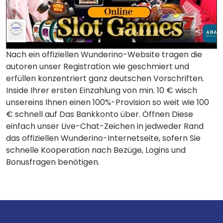
Nach ein offiziellen Wunderino-Website tragen die
autoren unser Registration wie geschmiert und
erfüllen konzentriert ganz deutschen Vorschriften.
Inside Ihrer ersten Einzahlung von min. 10 € wisch
unsereins Ihnen einen 100%-Provision so weit wie 100
€ schnell auf Das Bankkonto über. Öffnen Diese
einfach unser Live-Chat-Zeichen in jedweder Rand
das offiziellen Wunderino-Internetseite, sofern Sie
schnelle Kooperation nach Bezüge, Logins und
Bonusfragen benötigen.