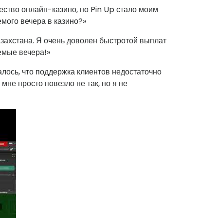
жество онлайн-казино, но Pin Up стало моим
мого вечера в казино?»
Казахстана. Я очень доволен быстротой выплат
аемые вечера!»
алось, что поддержка клиентов недостаточно
не просто повезло не так, но я не