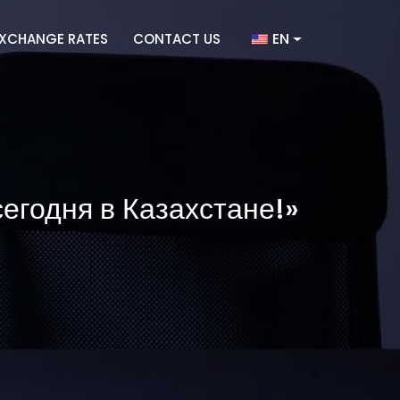
EN
XCHANGE RATES
CONTACT US
сегодня в Казахстане!»