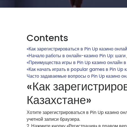
Contents
«Как зарегистрироваться в Pin Up казино онлай
«Начало работы в онлайн-казино Pin Up: шаги 
«Преимущества игры в Pin Up казино онлайн в
«Как начать играть в popular games в Pin Up 
Часто задаваемые вопросы о Pin Up казино он
«Как зарегистриров
Казахстане»
Хотите зарегистрироваться в Pin Up казино он
учетной записи браузера.
2. Нажмите кнопку «Регистрация» в правом вер