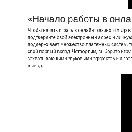
«Начало работы в онла
Чтобы начать играть в онлайн-казино Pin Up в
подтвердите свой электронный адрес и личную
поддерживает множество платежных систем, так
свой первый вклад. Четвертым, выберите игру,
захватывающими звуковыми эффектами и граф
вывода.