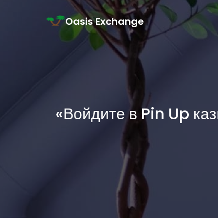
Skip to content
Oasis Exchange
Main Navigation
«Войдите в Pin Up каз