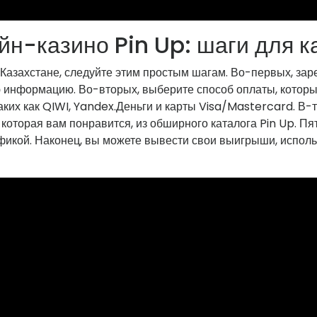
йн-казино Pin Up: шаги для к
 Казахстане, следуйте этим простым шагам. Во-первых, за
 информацию. Во-вторых, выберите способ оплаты, который 
их как QIWI, Yandex.Деньги и карты Visa/Mastercard. В-тр
 которая вам понравится, из обширного каталога Pin Up. Пя
икой. Наконец, вы можете вывести свои выигрыши, исполь