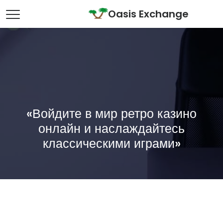
Skip to content
Oasis Exchange
Main Navigation
«Войдите в мир ретро казино
онлайн и наслаждайтесь
классическими играми»