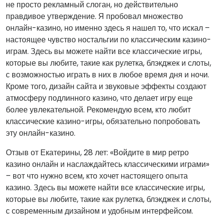
не просто рекламный слоган, но действительно
правдивое утверждение. Я пробовал множество
онлайн-казино, но именно здесь я нашел то, что искал –
настоящее чувство ностальгии по классическим казино-
играм. Здесь вы можете найти все классические игры,
которые вы любите, такие как рулетка, блэкджек и слоты,
с возможностью играть в них в любое время дня и ночи.
Кроме того, дизайн сайта и звуковые эффекты создают
атмосферу подлинного казино, что делает игру еще
более увлекательной. Рекомендую всем, кто любит
классические казино-игры, обязательно попробовать
эту онлайн-казино.
Отзыв от Екатерины, 28 лет: «Войдите в мир ретро
казино онлайн и наслаждайтесь классическими играми»
– вот что нужно всем, кто хочет настоящего опыта
казино. Здесь вы можете найти все классические игры,
которые вы любите, такие как рулетка, блэкджек и слоты,
с современным дизайном и удобным интерфейсом.