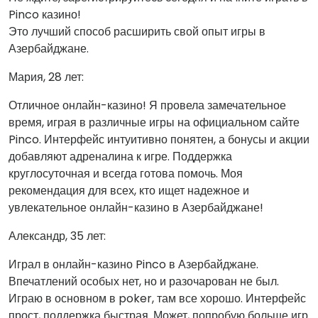
Pinco казино!
Это лучший способ расширить свой опыт игры в
Азербайджане.
Мария, 28 лет:
Отличное онлайн-казино! Я провела замечательное
время, играя в различные игры на официальном сайте
Pinco. Интерфейс интуитивно понятен, а бонусы и акции
добавляют адреналина к игре. Поддержка
круглосуточная и всегда готова помочь. Моя
рекомендация для всех, кто ищет надежное и
увлекательное онлайн-казино в Азербайджане!
Александр, 35 лет:
Играл в онлайн-казино Pinco в Азербайджане.
Впечатлений особых нет, но и разочарован не был.
Играю в основном в poker, там все хорошо. Интерфейс
прост, поддержка быстрая. Может, попробую больше игр