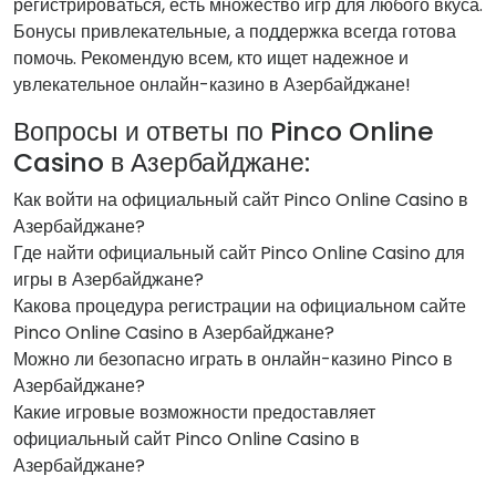
регистрироваться, есть множество игр для любого вкуса.
Бонусы привлекательные, а поддержка всегда готова
помочь. Рекомендую всем, кто ищет надежное и
увлекательное онлайн-казино в Азербайджане!
Вопросы и ответы по Pinco Online
Casino в Азербайджане:
Как войти на официальный сайт Pinco Online Casino в
Азербайджане?
Где найти официальный сайт Pinco Online Casino для
игры в Азербайджане?
Какова процедура регистрации на официальном сайте
Pinco Online Casino в Азербайджане?
Можно ли безопасно играть в онлайн-казино Pinco в
Азербайджане?
Какие игровые возможности предоставляет
официальный сайт Pinco Online Casino в
Азербайджане?