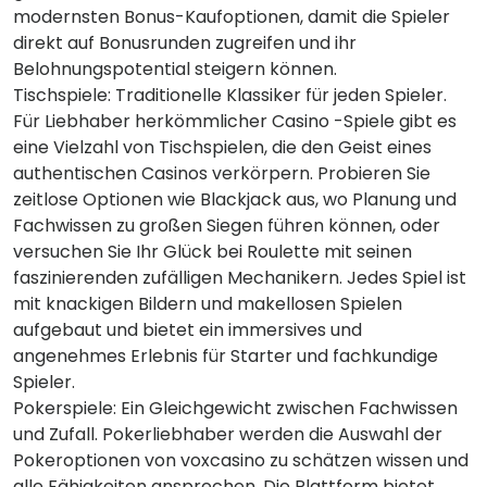
modernsten Bonus-Kaufoptionen, damit die Spieler
direkt auf Bonusrunden zugreifen und ihr
Belohnungspotential steigern können.
Tischspiele: Traditionelle Klassiker für jeden Spieler.
Für Liebhaber herkömmlicher Casino -Spiele gibt es
eine Vielzahl von Tischspielen, die den Geist eines
authentischen Casinos verkörpern. Probieren Sie
zeitlose Optionen wie Blackjack aus, wo Planung und
Fachwissen zu großen Siegen führen können, oder
versuchen Sie Ihr Glück bei Roulette mit seinen
faszinierenden zufälligen Mechanikern. Jedes Spiel ist
mit knackigen Bildern und makellosen Spielen
aufgebaut und bietet ein immersives und
angenehmes Erlebnis für Starter und fachkundige
Spieler.
Pokerspiele: Ein Gleichgewicht zwischen Fachwissen
und Zufall. Pokerliebhaber werden die Auswahl der
Pokeroptionen von voxcasino zu schätzen wissen und
alle Fähigkeiten ansprechen. Die Plattform bietet