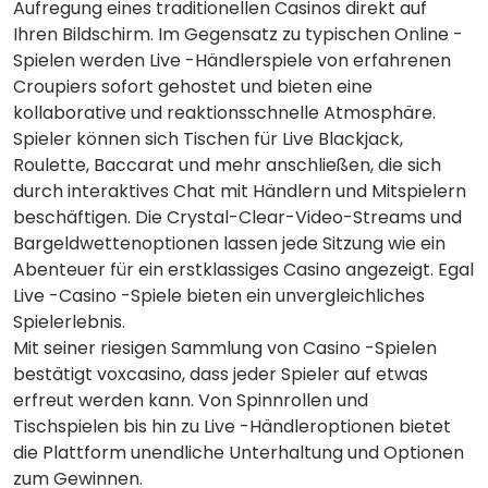
Aufregung eines traditionellen Casinos direkt auf
Ihren Bildschirm. Im Gegensatz zu typischen Online -
Spielen werden Live -Händlerspiele von erfahrenen
Croupiers sofort gehostet und bieten eine
kollaborative und reaktionsschnelle Atmosphäre.
Spieler können sich Tischen für Live Blackjack,
Roulette, Baccarat und mehr anschließen, die sich
durch interaktives Chat mit Händlern und Mitspielern
beschäftigen. Die Crystal-Clear-Video-Streams und
Bargeldwettenoptionen lassen jede Sitzung wie ein
Abenteuer für ein erstklassiges Casino angezeigt. Egal
Live -Casino -Spiele bieten ein unvergleichliches
Spielerlebnis.
Mit seiner riesigen Sammlung von Casino -Spielen
bestätigt voxcasino, dass jeder Spieler auf etwas
erfreut werden kann. Von Spinnrollen und
Tischspielen bis hin zu Live -Händleroptionen bietet
die Plattform unendliche Unterhaltung und Optionen
zum Gewinnen.