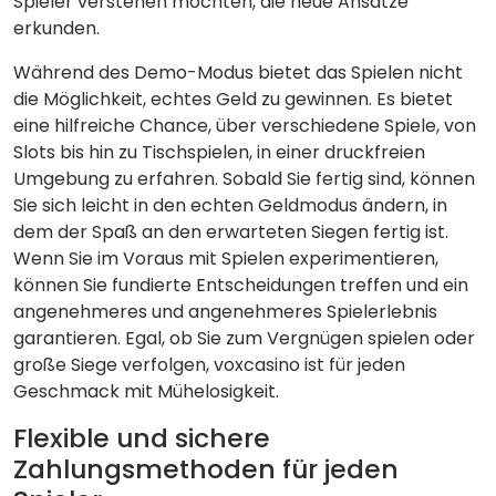
Spieler verstehen möchten, die neue Ansätze
erkunden.
Während des Demo-Modus bietet das Spielen nicht
die Möglichkeit, echtes Geld zu gewinnen. Es bietet
eine hilfreiche Chance, über verschiedene Spiele, von
Slots bis hin zu Tischspielen, in einer druckfreien
Umgebung zu erfahren. Sobald Sie fertig sind, können
Sie sich leicht in den echten Geldmodus ändern, in
dem der Spaß an den erwarteten Siegen fertig ist.
Wenn Sie im Voraus mit Spielen experimentieren,
können Sie fundierte Entscheidungen treffen und ein
angenehmeres und angenehmeres Spielerlebnis
garantieren. Egal, ob Sie zum Vergnügen spielen oder
große Siege verfolgen, voxcasino ist für jeden
Geschmack mit Mühelosigkeit.
Flexible und sichere
Zahlungsmethoden für jeden