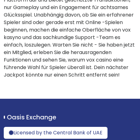
nur Gameplay und ein Engagement für achtsames
Glücksspiel. Unabhängig davon, ob Sie ein erfahrener
Spieler sind oder gerade erst mit Online -Spielen
beginnen, machen die einfache Oberfläche von vox
kasyno und das sachkundige Support -Team es
einfach, loszulegen. Warten Sie nicht - Sie haben jetzt
ein Mitglied, erleben Sie die herausragenden
Funktionen und sehen Sie, warum vox casino eine
führende Wahl für Spieler überall ist. Dein nächster
Jackpot könnte nur einen Schritt entfernt sein!
Oasis Exchange
Licensed by the Central Bank of UAE