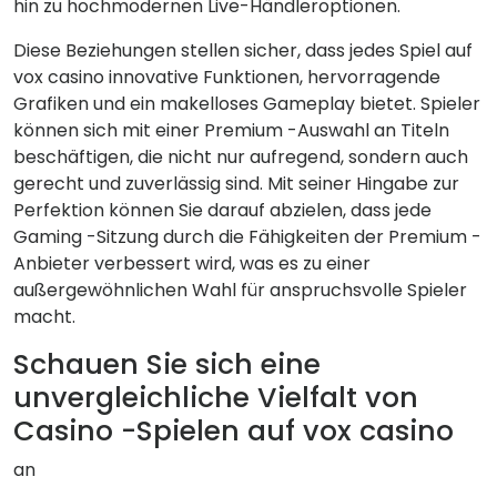
hin zu hochmodernen Live-Händleroptionen.
Diese Beziehungen stellen sicher, dass jedes Spiel auf
vox casino innovative Funktionen, hervorragende
Grafiken und ein makelloses Gameplay bietet. Spieler
können sich mit einer Premium -Auswahl an Titeln
beschäftigen, die nicht nur aufregend, sondern auch
gerecht und zuverlässig sind. Mit seiner Hingabe zur
Perfektion können Sie darauf abzielen, dass jede
Gaming -Sitzung durch die Fähigkeiten der Premium -
Anbieter verbessert wird, was es zu einer
außergewöhnlichen Wahl für anspruchsvolle Spieler
macht.
Schauen Sie sich eine
unvergleichliche Vielfalt von
Casino -Spielen auf vox casino
an