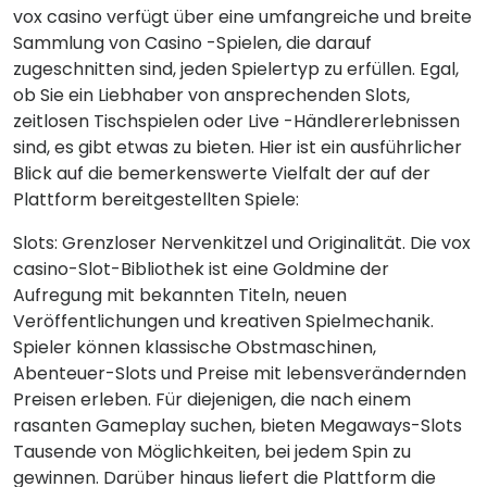
vox casino verfügt über eine umfangreiche und breite
Sammlung von Casino -Spielen, die darauf
zugeschnitten sind, jeden Spielertyp zu erfüllen. Egal,
ob Sie ein Liebhaber von ansprechenden Slots,
zeitlosen Tischspielen oder Live -Händlererlebnissen
sind, es gibt etwas zu bieten. Hier ist ein ausführlicher
Blick auf die bemerkenswerte Vielfalt der auf der
Plattform bereitgestellten Spiele:
Slots: Grenzloser Nervenkitzel und Originalität. Die vox
casino-Slot-Bibliothek ist eine Goldmine der
Aufregung mit bekannten Titeln, neuen
Veröffentlichungen und kreativen Spielmechanik.
Spieler können klassische Obstmaschinen,
Abenteuer-Slots und Preise mit lebensverändernden
Preisen erleben. Für diejenigen, die nach einem
rasanten Gameplay suchen, bieten Megaways-Slots
Tausende von Möglichkeiten, bei jedem Spin zu
gewinnen. Darüber hinaus liefert die Plattform die