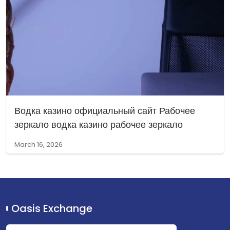
Водка казино официальный сайт Рабочее
зеркало водка казино рабочее зеркало
March 16, 2026
Oasis Exchange