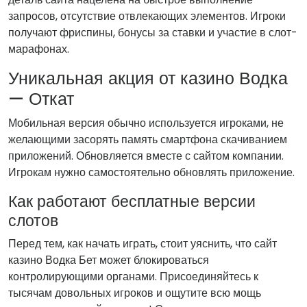
запросов, отсутствие отвлекающих элементов. Игроки
получают фриспины, бонусы за ставки и участие в слот-
марафонах.
Уникальная акция от казино Водка
— Откат
Мобильная версия обычно используется игроками, не
желающими засорять память смартфона скачиванием
приложений. Обновляется вместе с сайтом компании.
Игрокам нужно самостоятельно обновлять приложение.
Как работают бесплатные версии
слотов
Перед тем, как начать играть, стоит уяснить, что сайт
казино Водка Бет может блокироваться
контролирующими органами. Присоединяйтесь к
тысячам довольных игроков и ощутите всю мощь