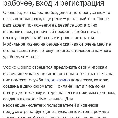
рабочее, вход и регистрация
Очень редко в качестве бездепозитного бонуса можно
взять игровые очки, еще реже – реальный кэш. После
распаковки приложения на девайсе достаточно
выполнить вход в личный профиль, чтобы начать
платную игру в мобильные игровые автоматы.
Мобильное казино на сегодня скачивают очень многие
его пользователи, потому что игра с телефона намного
удобнее, чем на пк.
Vodka Casino стремится предложить своим игрокам
высочайшее качество игрового опыта. Узнать ответы на
них поможет служба
водка казино
поддержки, которая
создана в двух форматах – онлайн-чат и письмо на
почту. Для тех, кому интересна сессия с живым дилером,
создана вкладка «Live-казино». Для
несовершеннолетних пользователей и новичков
предусмотрена функция запуска автоматов в режиме
демонстрации, без создания аккаунта и совершенно