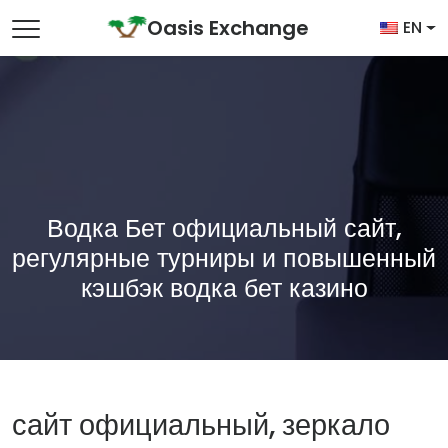
Skip to content
Oasis Exchange
EN
Main Navigation
Водка Бет официальный сайт,
регулярные турниры и повышенный
кэшбэк водка бет казино
сайт официальный, зеркало