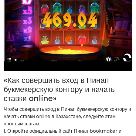
«Как совершить вход в Пинап
букмекерскую контору и начать
ставки online»
Чтобы совершить вход в Пинап букмекерскую контору и
начать ставки online в Казахстане, следуйте этим
простым шагам:
1. Откройте официальный сайт Пинап bookmaker и