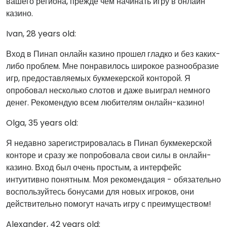
вашего региона, прежде чем начинать игру в онлайн
казино.
Ivan, 28 years old:
Вход в Пинап онлайн казино прошел гладко и без каких-
либо проблем. Мне понравилось широкое разнообразие
игр, предоставляемых букмекерской конторой. Я
опробовал несколько слотов и даже выиграл немного
денег. Рекомендую всем любителям онлайн-казино!
Olga, 35 years old:
Я недавно зарегистрировалась в Пинап букмекерской
конторе и сразу же попробовала свои силы в онлайн-
казино. Вход был очень простым, а интерфейс
интуитивно понятным. Моя рекомендация - обязательно
воспользуйтесь бонусами для новых игроков, они
действительно помогут начать игру с преимуществом!
Alexander, 42 years old: