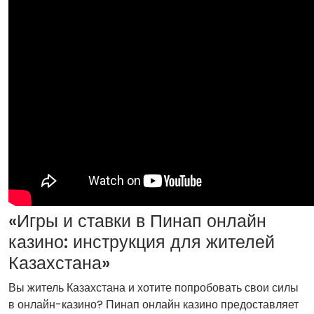
«Игры и ставки в Пинап онлайн
казино: инструкция для жителей
Казахстана»
Вы житель Казахстана и хотите попробовать свои силы
в онлайн-казино? Пинап онлайн казино предоставляет