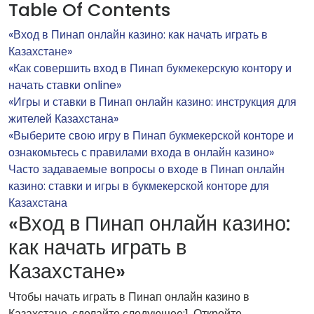
Table Of Contents
«Вход в Пинап онлайн казино: как начать играть в
Казахстане»
«Как совершить вход в Пинап букмекерскую контору и
начать ставки online»
«Игры и ставки в Пинап онлайн казино: инструкция для
жителей Казахстана»
«Выберите свою игру в Пинап букмекерской конторе и
ознакомьтесь с правилами входа в онлайн казино»
Часто задаваемые вопросы о входе в Пинап онлайн
казино: ставки и игры в букмекерской конторе для
Казахстана
«Вход в Пинап онлайн казино:
как начать играть в
Казахстане»
Чтобы начать играть в Пинап онлайн казино в
Казахстане, сделайте следующее:1. Откройте