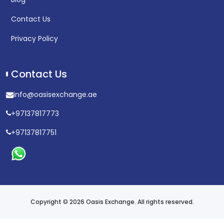
Contact Us
Privacy Policy
Contact Us
info@oasisexchange.ae
+97137817773
+97137817751
Copyright © 2026 Oasis Exchange. All rights reserved.