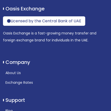
Oasis Exchange
Licensed by the Central Bank of UAE
Oasis Exchange is a fast-growing money transfer and
foreign exchange brand for individuals in the UAE.
Company
About Us
Exchange Rates
Support
Blog