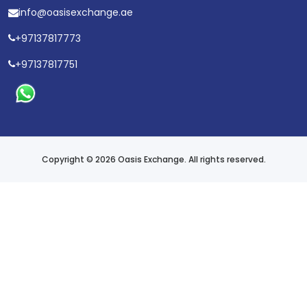
info@oasisexchange.ae
+97137817773
+97137817751
Copyright © 2026 Oasis Exchange. All rights reserved.