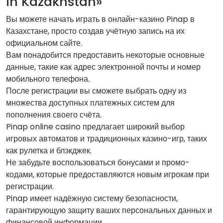
in Kazakhstan»
Вы можете начать играть в онлайн-казино Pinap в
Казахстане, просто создав учётную запись на их
официальном сайте.
Вам понадобится предоставить некоторые основные
данные, такие как адрес электронной почты и номер
мобильного телефона.
После регистрации вы сможете выбрать одну из
множества доступных платежных систем для
пополнения своего счёта.
Pinap online casino предлагает широкий выбор
игровых автоматов и традиционных казино-игр, таких
как рулетка и блэкджек.
Не забудьте воспользоваться бонусами и промо-
кодами, которые предоставляются новым игрокам при
регистрации.
Pinap имеет надёжную систему безопасности,
гарантирующую защиту ваших персональных данных и
финансовой информации.