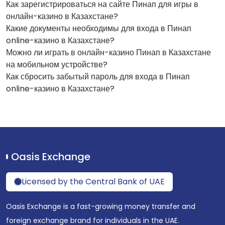
Как зарегистрироваться на сайте Пинап для игры в
онлайн-казино в Казахстане?
Какие документы необходимы для входа в Пинап
online-казино в Казахстане?
Можно ли играть в онлайн-казино Пинап в Казахстане
на мобильном устройстве?
Как сбросить забытый пароль для входа в Пинап
online-казино в Казахстане?
Oasis Exchange
Licensed by the Central Bank of UAE
Oasis Exchange is a fast-growing money transfer and
foreign exchange brand for individuals in the UAE.