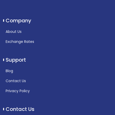
Company
About Us
Exchange Rates
Support
Blog
Contact Us
Privacy Policy
Contact Us