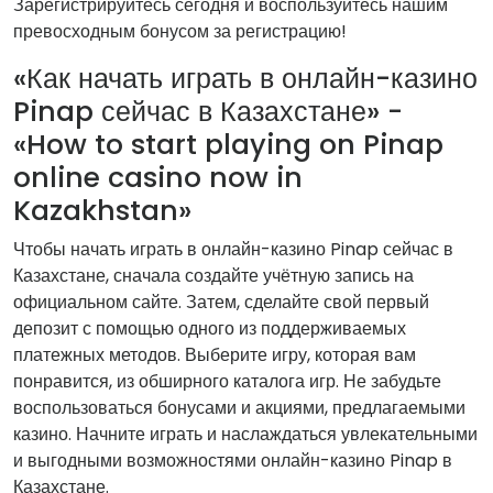
Зарегистрируйтесь сегодня и воспользуйтесь нашим
превосходным бонусом за регистрацию!
«Как начать играть в онлайн-казино
Pinap сейчас в Казахстане» -
«How to start playing on Pinap
online casino now in
Kazakhstan»
Чтобы начать играть в онлайн-казино Pinap сейчас в
Казахстане, сначала создайте учётную запись на
официальном сайте. Затем, сделайте свой первый
депозит с помощью одного из поддерживаемых
платежных методов. Выберите игру, которая вам
понравится, из обширного каталога игр. Не забудьте
воспользоваться бонусами и акциями, предлагаемыми
казино. Начните играть и наслаждаться увлекательными
и выгодными возможностями онлайн-казино Pinap в
Казахстане.