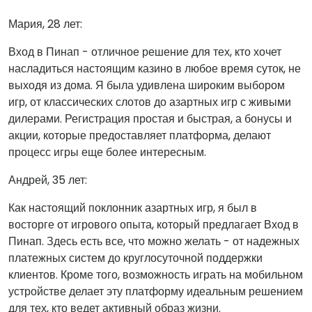
Мария, 28 лет:
Вход в Пинап - отличное решение для тех, кто хочет
насладиться настоящим казино в любое время суток, не
выходя из дома. Я была удивлена широким выбором
игр, от классических слотов до азартных игр с живыми
дилерами. Регистрация простая и быстрая, а бонусы и
акции, которые предоставляет платформа, делают
процесс игры еще более интересным.
Андрей, 35 лет:
Как настоящий поклонник азартных игр, я был в
восторге от игрового опыта, который предлагает Вход в
Пинап. Здесь есть все, что можно желать - от надежных
платежных систем до круглосуточной поддержки
клиентов. Кроме того, возможность играть на мобильном
устройстве делает эту платформу идеальным решением
для тех, кто ведет активный образ жизни.