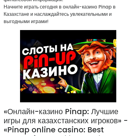
Начните играть сегодня в онлайн-казино Pinap в
Казахстане и наслаждайтесь увлекательными и
выгодными играми!
«Онлайн-казино Pinap: Лучшие
игры для казахстанских игроков» -
«Pinap online casino: Best