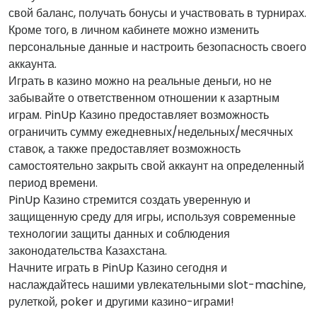
свой баланс, получать бонусы и участвовать в турнирах.
Кроме того, в личном кабинете можно изменить
персональные данные и настроить безопасность своего
аккаунта.
Играть в казино можно на реальные деньги, но не
забывайте о ответственном отношении к азартным
играм. PinUp Казино предоставляет возможность
ограничить сумму ежедневных/недельных/месячных
ставок, а также предоставляет возможность
самостоятельно закрыть свой аккаунт на определенный
период времени.
PinUp Казино стремится создать уверенную и
защищенную среду для игры, используя современные
технологии защиты данных и соблюдения
законодательства Казахстана.
Начните играть в PinUp Казино сегодня и
наслаждайтесь нашими увлекательными slot-machine,
рулеткой, poker и другими казино-играми!