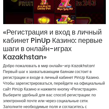
«Регистрация и вход в личный
кабинет PinUp Казино: первые
шаги в онлайн-играх
Kazakhstan»
Добро пожаловать в мир онлайн-игр Kazakhstan!
Первый шаг к захватывающим баянам состоит в
регистрации и входе в личный кабинет PinUp Казино.
Чтобы зарегистрироваться, перейдите на официальный
сайт PinUp Казино и нажмите кнопку «Регистрация».
Выберите удобный для вас способ регистрации: по
электронной почте или через социальные сети.
Заполните необходимые поля и согласитесь с