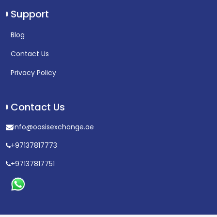
Support
Blog
Contact Us
Privacy Policy
Contact Us
info@oasisexchange.ae
+97137817773
+97137817751