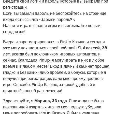
Введите свой логин и пароль, которые вы выбрали при
регистрации.
Если вы забыли пароль, не беспокойтесь, на странице
входа есть ссылка «Забыли пароль?».
Начните играть в наши игры и выигрывайте деньги
сегодня же!
Вчера я зарегистрировался в PinUp Казино и сегодня
уже могу похвастаться своей победой! Я,
Алексей, 28
лет
, всегда был поклонником игровых автоматов, и
сейчас, благодаря PinUp, я могу играть в них в любое
время и в любом месте! Вход в личный кабинет прошел
гладко и без каких-либо проблем, а бонусы, которые я
получил при регистрации, дали мне преимущество в
игре. Спасибо, PinUp Казино, за такой удобный и
приятный способ развлечения!
Здравствуйте, я
Марина, 33 года
. Я никогда не была
поклонницей азартных игр, но моя подруга убедила
меня попробовать PinUp Казино. Я была удивлена