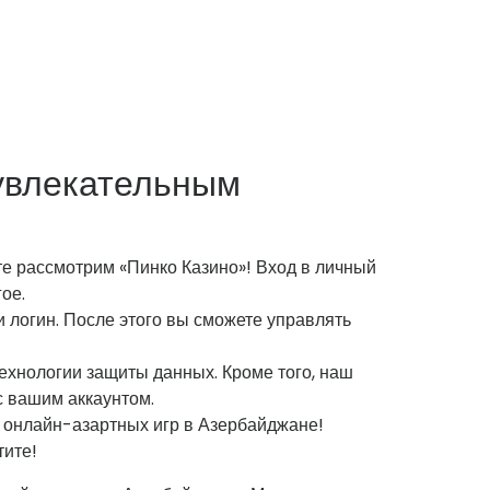
 увлекательным
е рассмотрим «Пинко Казино»! Вход в личный
ое.
и логин. После этого вы сможете управлять
ехнологии защиты данных. Кроме того, наш
с вашим аккаунтом.
р онлайн-азартных игр в Азербайджане!
тите!