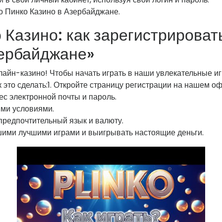
о Пинко Казино в Азербайджане.
 Казино: как зарегистрироват
зербайджане»
айн-казино! Чтобы начать играть в наши увлекательные и
как это сделать:1. Откройте страницу регистрации на нашем 
ес электронной почты и пароль.
ими условиями.
предпочтительный язык и валюту.
шими лучшими играми и выигрывать настоящие деньги.