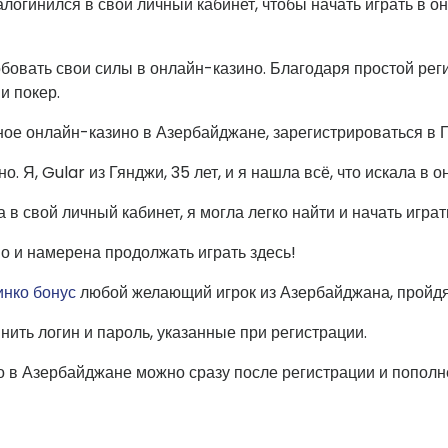
алогинился в свой личный кабинет, чтобы начать играть в 
пробовать свои силы в онлайн-казино. Благодаря простой ре
и покер.
ое онлайн-казино в Азербайджане, зарегистрироваться в П
 Я, Gular из Гянджи, 35 лет, и я нашла всё, что искала в о
 в свой личный кабинет, я могла легко найти и начать игра
о и намерена продолжать играть здесь!
инко бонус
любой желающий игрок из Азербайджана, пройдя
ить логин и пароль, указанные при регистрации.
о в Азербайджане можно сразу после регистрации и пополне