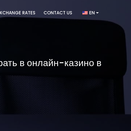
EN
XCHANGE RATES
CONTACT US
рать в онлайн-казино в