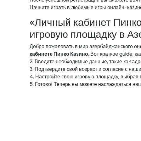
Начните играть в любимые игры онлайн-казин
«Личный кабинет Пинко
игровую площадку в А
Добро пожаловать в мир азербайджанского онл
кабинете Пинко Казино
. Вот краткое guide, 
2. Введите необходимые данные, такие как адр
3. Подтвердите свой возраст и согласие с наш
4. Настройте свою игровую площадку, выбрав 
5. Готово! Теперь вы можете наслаждаться на