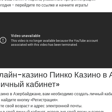
одня - перейдите по ссылке и начните играть!
онлайн-казино Пинко Казино в
личный кабинет»
азино в Азербайджане, вам необходимо создать личный каби
найдите кнопку «Регистрация».
е свой возраст и адрес электронной почты.
в свой личный кабинет, используя свой логин и пароль.