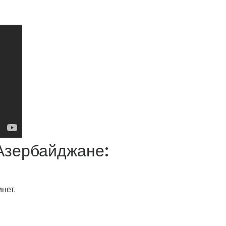
 Азербайджане:
нет.