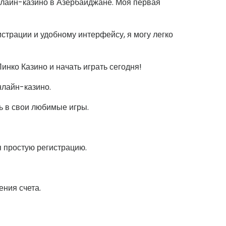
онлайн-казино в Азербайджане. Моя первая
гистрации и удобному интерфейсу, я могу легко
инко Казино и начать играть сегодня!
нлайн-казино.
ть в свои любимые игры.
 простую регистрацию.
ния счета.