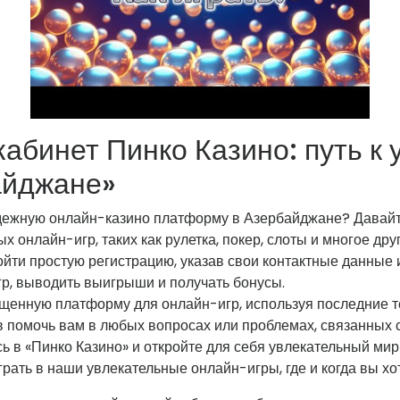
кабинет Пинко Казино: путь к
айджане»
дежную онлайн-казино платформу в Азербайджане? Давайт
х онлайн-игр, таких как рулетка, покер, слоты и многое друг
йти простую регистрацию, указав свои контактные данные 
гр, выводить выигрыши и получать бонусы.
щенную платформу для онлайн-игр, используя последние т
ов помочь вам в любых вопросах или проблемах, связанных 
сь в «Пинко Казино» и откройте для себя увлекательный ми
грать в наши увлекательные онлайн-игры, где и когда вы хо