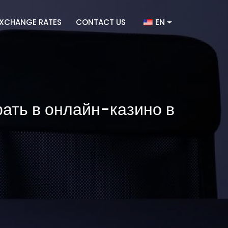
EN
XCHANGE RATES
CONTACT US
рать в онлайн-казино в