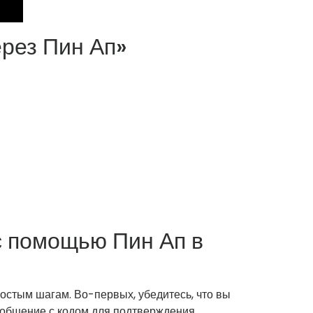
рез Пин Ап»
с помощью Пин Ап в
ростым шагам. Во-первых, убедитесь, что вы
ообщение с кодом для подтверждения