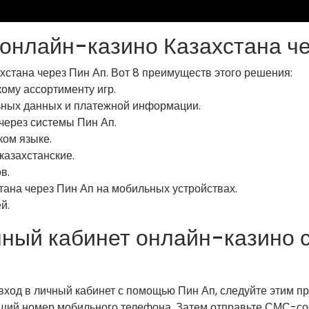
онлайн-казино Казахстана че
хстана через Пин Ап. Вот 8 преимуществ этого решения:
кому ассортименту игр.
ьных данных и платежной информации.
 через системы Пин Ап.
ком языке.
казахстанские.
в.
тана через Пин Ап на мобильных устройствах.
й.
чный кабинет онлайн-казино 
вход в личный кабинет с помощью Пин Ап, следуйте этим п
ющий номер мобильного телефона. Затем отправьте СМС-с