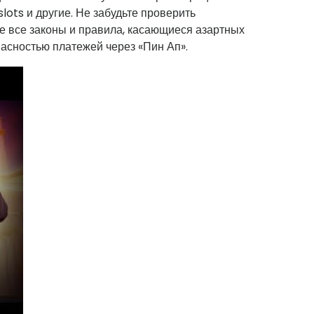
slots и другие. Не забудьте проверить
те все законы и правила, касающиеся азартных
пасностью платежей через «Пин Ап».