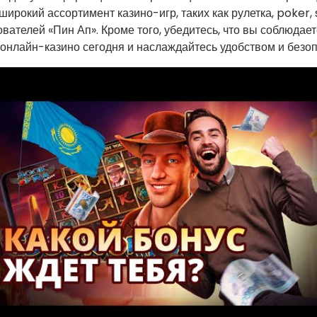
широкий ассортимент казино-игр, таких как рулетка, poker, 
вателей «Пин Ап». Кроме того, убедитесь, что вы соблюдае
 онлайн-казино сегодня и наслаждайтесь удобством и безо