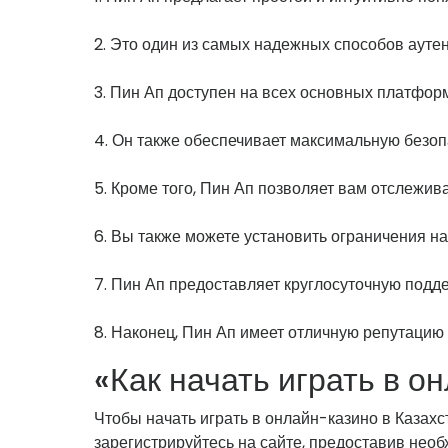
2. Это один из самых надежных способов ауте
3. Пин Ап доступен на всех основных платформ
4. Он также обеспечивает максимальную безоп
5. Кроме того, Пин Ап позволяет вам отслежи
6. Вы также можете установить ограничения на
7. Пин Ап предоставляет круглосуточную подд
8. Наконец, Пин Ап имеет отличную репутацию 
«Как начать играть в 
Чтобы начать играть в онлайн-казино в Казах
зарегистрируйтесь на сайте, предоставив не