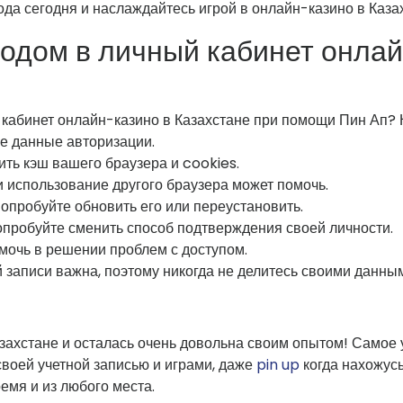
да сегодня и наслаждайтесь игрой в онлайн-казино в Каза
одом в личный кабинет онлай
 кабинет онлайн-казино в Казахстане при помощи Пин Ап?
ые данные авторизации.
ить кэш вашего браузера и cookies.
и использование другого браузера может помочь.
опробуйте обновить его или переустановить.
опробуйте сменить способ подтверждения своей личности.
омочь в решении проблем с доступом.
й записи важна, поэтому никогда не делитесь своими данны
азахстане и осталась очень довольна своим опытом! Самое 
 своей учетной записью и играми, даже
pin up
когда нахожусь
емя и из любого места.