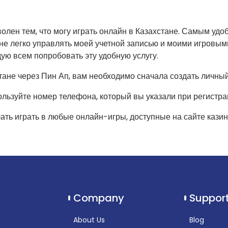
волен тем, что могу играть онлайн в Казахстане. Самым уд
мне легко управлять моей учетной записью и моими игровым
ую всем попробовать эту удобную услугу.
тане через Пин Ап, вам необходимо сначала создать личный
ользуйте номер телефона, который вы указали при регистра
ать играть в любые онлайн-игры, доступные на сайте казин
Company
Suppor
About Us
Blog