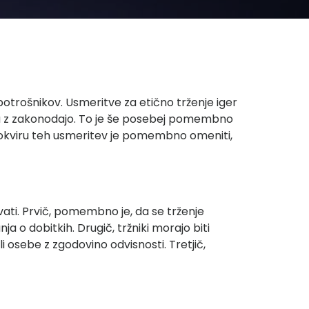
 potrošnikov. Usmeritve za etično trženje iger
du z zakonodajo. To je še posebej pomembno
. V okviru teh usmeritev je pomembno omeniti,
evati. Prvič, pomembno je, da se trženje
 o dobitkih. Drugič, tržniki morajo biti
ali osebe z zgodovino odvisnosti. Tretjič,