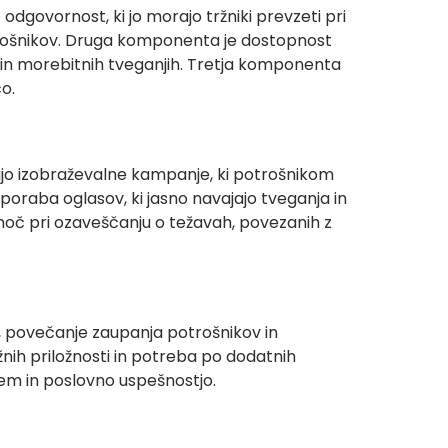
govornost, ki jo morajo tržniki prevzeti pri
potrošnikov. Druga komponenta je dostopnost
ih in morebitnih tveganjih. Tretja komponenta
o.
irajo izobraževalne kampanje, ki potrošnikom
uporaba oglasov, ki jasno navajajo tveganja in
omoč pri ozaveščanju o težavah, povezanih z
ij, povečanje zaupanja potrošnikov in
nih priložnosti in potreba po dodatnih
jem in poslovno uspešnostjo.