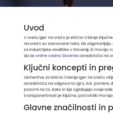
Uvod
V svetu iger na srečo je etično trženje ključn
na srečo so zasnovane tako, da zagotavljajo
za industrijske analitike v Sloveniji, ki mora
da se
online casino Slovenia
osredotoča na odg
Ključni koncepti in pr
Usmeritve za etično trženje iger na srečo vklj
osredotoča na odgovorno igro, kar pomeni, da 
pozorni na to, kako in kje oglašujejo svoje izdel
transparentnost je ključna; potrošniki morajo
Glavne značilnosti in 