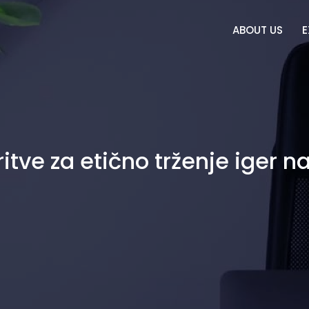
ABOUT US
E
tve za etično trženje iger n