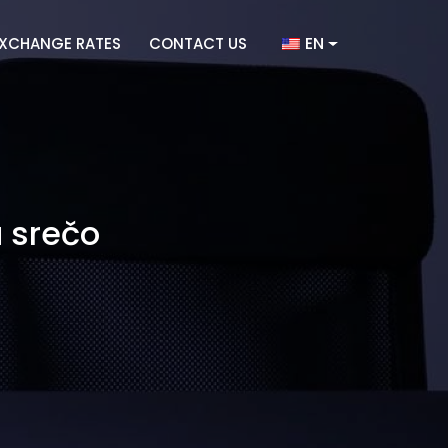
EN
XCHANGE RATES
CONTACT US
a srečo