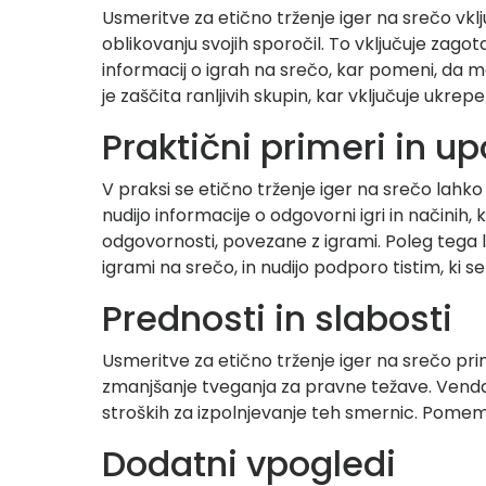
Usmeritve za etično trženje iger na srečo vk
oblikovanju svojih sporočil. To vključuje zag
informacij o igrah na srečo, kar pomeni, da mo
je zaščita ranljivih skupin, kar vključuje uk
Praktični primeri in u
V praksi se etično trženje iger na srečo lahk
nudijo informacije o odgovorni igri in načinih
odgovornosti, povezane z igrami. Poleg tega 
igrami na srečo, in nudijo podporo tistim, ki s
Prednosti in slabosti
Usmeritve za etično trženje iger na srečo prin
zmanjšanje tveganja za pravne težave. Vendar 
stroških za izpolnjevanje teh smernic. Pomem
Dodatni vpogledi