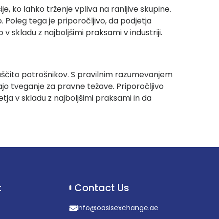
, ko lahko trženje vpliva na ranljive skupine.
. Poleg tega je priporočljivo, da podjetja
v skladu z najboljšimi praksami v industriji.
zaščito potrošnikov. S pravilnim razumevanjem
ajo tveganje za pravne težave. Priporočljivo
djetja v skladu z najboljšimi praksami in da
t
Contact Us
info@oasisexchange.ae