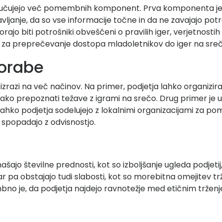
ljučujejo več pomembnih komponent. Prva komponenta je od
otavljanje, da so vse informacije točne in da ne zavajajo 
rajo biti potrošniki obveščeni o pravilih iger, verjetnost
repe za preprečevanje dostopa mladoletnikov do iger na sreč
porabe
o izrazi na več načinov. Na primer, podjetja lahko organiz
, kako prepoznati težave z igrami na srečo. Drug primer je 
lahko podjetja sodelujejo z lokalnimi organizacijami za p
e spopadajo z odvisnostjo.
ašajo številne prednosti, kot so izboljšanje ugleda podjet
pa obstajajo tudi slabosti, kot so morebitna omejitev trž
bno je, da podjetja najdejo ravnotežje med etičnim tržen