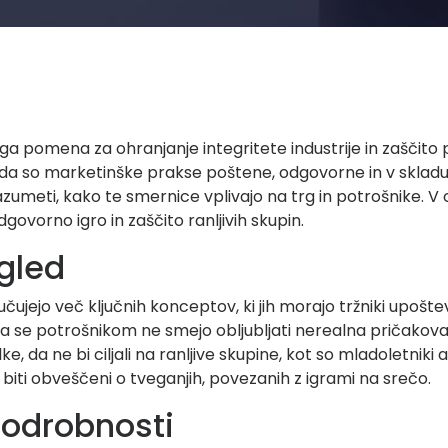
ega pomena za ohranjanje integritete industrije in zaščito
, da so marketinške prakse poštene, odgovorne in v skla
jo razumeti, kako te smernice vplivajo na trg in potrošnike
ovorno igro in zaščito ranljivih skupin.
egled
učujejo več ključnih konceptov, ki jih morajo tržniki upošt
se potrošnikom ne smejo obljubljati nerealna pričakovanja
ke, da ne bi ciljali na ranljive skupine, kot so mladoletniki 
 biti obveščeni o tveganjih, povezanih z igrami na srečo.
podrobnosti