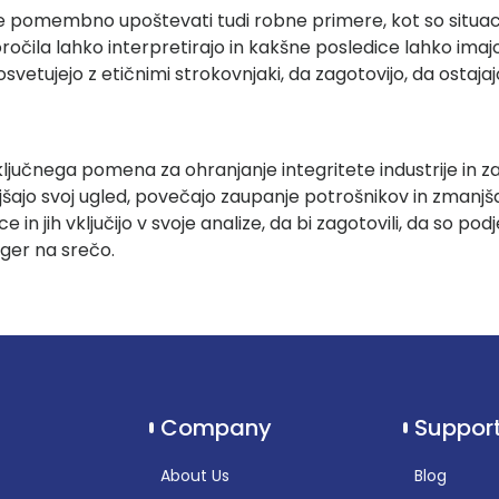
e pomembno upoštevati tudi robne primere, kot so situacije
oročila lahko interpretirajo in kakšne posledice lahko imajo
vetujejo z etičnimi strokovnjaki, da zagotovijo, da ostajajo 
ključnega pomena za ohranjanje integritete industrije in 
ljšajo svoj ugled, povečajo zaupanje potrošnikov in zmanjš
ice in jih vključijo v svoje analize, da bi zagotovili, da so po
iger na srečo.
Company
Suppor
About Us
Blog