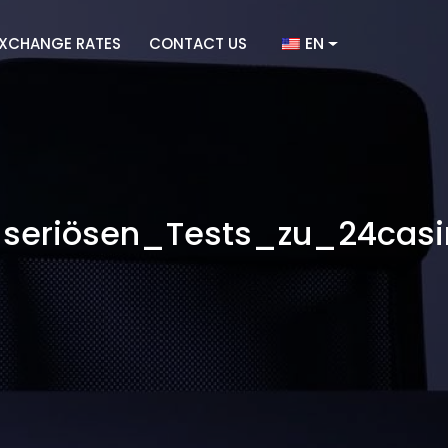
EN
XCHANGE RATES
CONTACT US
seriösen_Tests_zu_24casi