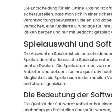
Die Entscheidung für ein Online-Casino ist of
sicherzustellen, dass man sich in einer sic
verantwortungsbewusstes Spielen sind dabei
versuchen, eine fundierte Grundlage für Ihre 
Risiken bergen und nur mit Bedacht gespielt 
Spielauswahl und Sof
Die Auswahl an Spielen ist ein entscheidende
Spielen, darunter klassische Spielautomaten,
echten Dealern. Die Spiele stammen von ren
Anbieter sind bekannt für ihre qualitativ ho
Möglichkeit, die Spiele auch in der mobilen Ve
und überall genießen.
Die Bedeutung der Softw
Die Qualität der Software-Anbieter hat einen d
unabhängigen Prüfstellen überprüft werden, um