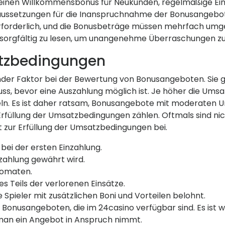
 einen Willkommensbonus für Neukunden, regelmäßige Ein
ussetzungen für die Inanspruchnahme der Bonusangebote 
forderlich, und die Bonusbeträge müssen mehrfach umge
n sorgfältig zu lesen, um unangenehme Überraschungen z
atzbedingungen
der Faktor bei der Bewertung von Bonusangeboten. Sie g
, bevor eine Auszahlung möglich ist. Je höher die Umsat
eln. Es ist daher ratsam, Bonusangebote mit moderaten
Erfüllung der Umsatzbedingungen zählen. Oftmals sind nich
t zur Erfüllung der Umsatzbedingungen bei.
ei der ersten Einzahlung.
nzahlung gewährt wird.
tomaten.
 Teils der verlorenen Einsätze.
pieler mit zusätzlichen Boni und Vorteilen belohnt.
 Bonusangeboten, die im 24casino verfügbar sind. Es ist w
man ein Angebot in Anspruch nimmt.