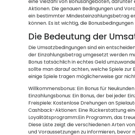
eine Vielzahl von Bonusangeboten, darunter
Aktionen. Die genauen Bedingungen und Vora
ein bestimmter Mindesteinzahlungsbetrag er
können. Es ist wichtig, die Bonusbedingunge
Die Bedeutung der Ums
Die Umsatzbedingungen sind ein entscheiden
der Einzahlungsbetrag umgesetzt werden muss
Bonus tatsächlich in echtes Geld umzuwand
sollte man darauf achten, welche Spiele zur 
einige Spiele tragen möglicherweise gar nich
Willkommensbonus: Ein Bonus für Neukunden b
Einzahlungsbonus: Ein Bonus, der bei jeder Ei
Freispiele: Kostenlose Drehungen an Spielau
Cashback-Aktionen: Eine Rückerstattung eines
Loyalitätsprogramm:Ein Programm, das treue S
Diese Liste zeigt die verschiedenen Arten von
und Voraussetzungen zu informieren, bevor 