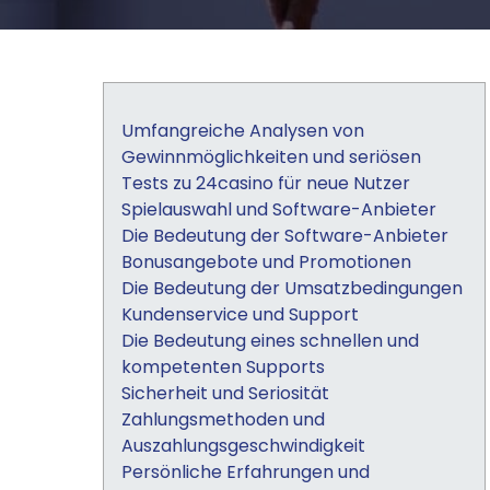
Umfangreiche Analysen von
Gewinnmöglichkeiten und seriösen
Tests zu 24casino für neue Nutzer
Spielauswahl und Software-Anbieter
Die Bedeutung der Software-Anbieter
Bonusangebote und Promotionen
Die Bedeutung der Umsatzbedingungen
Kundenservice und Support
Die Bedeutung eines schnellen und
kompetenten Supports
Sicherheit und Seriosität
Zahlungsmethoden und
Auszahlungsgeschwindigkeit
Persönliche Erfahrungen und