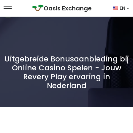
Skip to content
Oasis Exchange
EN
Main Navigation
Uitgebreide Bonusaanbieding bij
Online Casino Spelen - Jouw
Revery Play ervaring in
Nederland