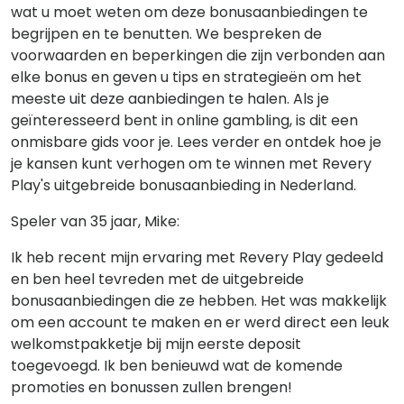
wat u moet weten om deze bonusaanbiedingen te
begrijpen en te benutten. We bespreken de
voorwaarden en beperkingen die zijn verbonden aan
elke bonus en geven u tips en strategieën om het
meeste uit deze aanbiedingen te halen. Als je
geïnteresseerd bent in online gambling, is dit een
onmisbare gids voor je. Lees verder en ontdek hoe je
je kansen kunt verhogen om te winnen met Revery
Play's uitgebreide bonusaanbieding in Nederland.
Speler van 35 jaar, Mike:
Ik heb recent mijn ervaring met Revery Play gedeeld
en ben heel tevreden met de uitgebreide
bonusaanbiedingen die ze hebben. Het was makkelijk
om een account te maken en er werd direct een leuk
welkomstpakketje bij mijn eerste deposit
toegevoegd. Ik ben benieuwd wat de komende
promoties en bonussen zullen brengen!