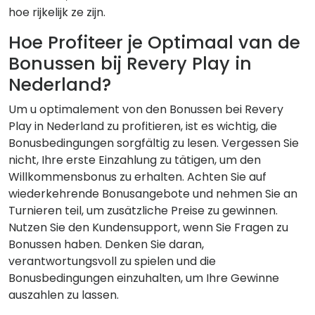
hoe rijkelijk ze zijn.
Hoe Profiteer je Optimaal van de
Bonussen bij Revery Play in
Nederland?
Um u optimalement von den Bonussen bei Revery
Play in Nederland zu profitieren, ist es wichtig, die
Bonusbedingungen sorgfältig zu lesen. Vergessen Sie
nicht, Ihre erste Einzahlung zu tätigen, um den
Willkommensbonus zu erhalten. Achten Sie auf
wiederkehrende Bonusangebote und nehmen Sie an
Turnieren teil, um zusätzliche Preise zu gewinnen.
Nutzen Sie den Kundensupport, wenn Sie Fragen zu
Bonussen haben. Denken Sie daran,
verantwortungsvoll zu spielen und die
Bonusbedingungen einzuhalten, um Ihre Gewinne
auszahlen zu lassen.