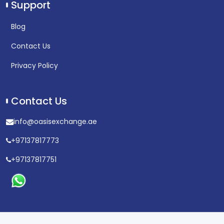
Support
Blog
Contact Us
Privacy Policy
Contact Us
info@oasisexchange.ae
+97137817773
+97137817751