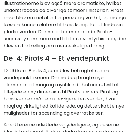
Illustrationerne blev også mere dramatiske, hvilket
understregede de alvorlige temaer i historien. Pirots
rejse blev en metafor for personlig vækst, og mange
læsere kunne relatere til hans kamp for at finde sin
plads i verden. Denne del cementerede Pirots-
seriens ry som mere end blot en eventyrhistorie; den
blev en fortælling om menneskelig erfaring.
Del 4: Pirots 4 – Et vendepunkt
I 2016 kom Pirots 4, som blev betragtet som et
vendepunkt i serien. Denne bog bragte nye
elementer af magi og mystik ind i historien, hvilket
tilføjede en ny dimension til Pirots univers. Pirot og
hans venner måtte nu navigere i en verden, hvor
magi og virkelighed kolliderede, og dette skabte nye
muligheder for spænding og overraskelser.
Karaktererne udviklede sig yderligere, og læserne
blev introduceret til deres indre kampe og drømme.