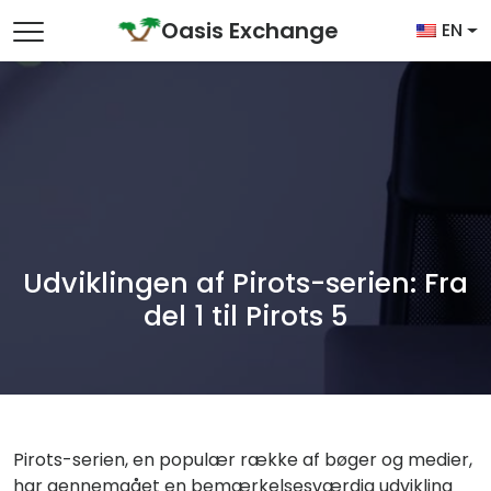
Skip to content
Oasis Exchange
EN
Main Navigation
Udviklingen af Pirots-serien: Fra
del 1 til Pirots 5
Pirots-serien, en populær række af bøger og medier,
har gennemgået en bemærkelsesværdig udvikling