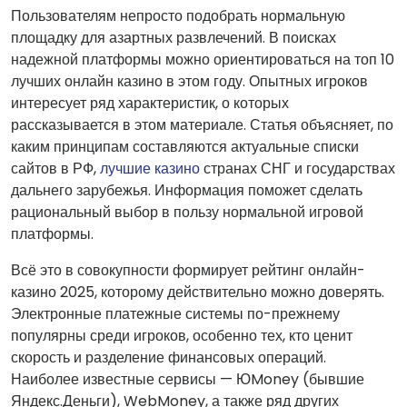
Пользователям непросто подобрать нормальную
площадку для азартных развлечений. В поисках
надежной платформы можно ориентироваться на топ 10
лучших онлайн казино в этом году. Опытных игроков
интересует ряд характеристик, о которых
рассказывается в этом материале. Статья объясняет, по
каким принципам составляются актуальные списки
сайтов в РФ,
лучшие казино
странах СНГ и государствах
дальнего зарубежья. Информация поможет сделать
рациональный выбор в пользу нормальной игровой
платформы.
Всё это в совокупности формирует рейтинг онлайн-
казино 2025, которому действительно можно доверять.
Электронные платежные системы по-прежнему
популярны среди игроков, особенно тех, кто ценит
скорость и разделение финансовых операций.
Наиболее известные сервисы — ЮMoney (бывшие
Яндекс.Деньги), WebMoney, а также ряд других