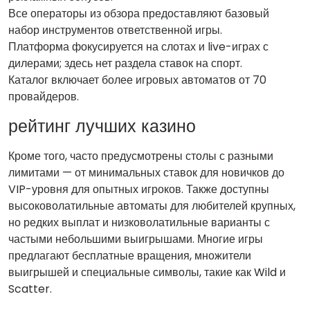
Все операторы из обзора предоставляют базовый
набор инструментов ответственной игры.
Платформа фокусируется на слотах и live-играх с
дилерами; здесь нет раздела ставок на спорт.
Каталог включает более игровых автоматов от 70
провайдеров.
рейтинг лучших казино
Кроме того, часто предусмотрены столы с разными
лимитами — от минимальных ставок для новичков до
VIP-уровня для опытных игроков. Также доступны
высоковолатильные автоматы для любителей крупных,
но редких выплат и низковолатильные варианты с
частыми небольшими выигрышами. Многие игры
предлагают бесплатные вращения, множители
выигрышей и специальные символы, такие как Wild и
Scatter.