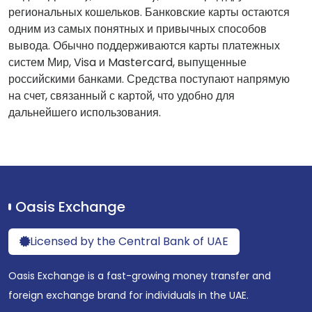
региональных кошельков. Банковские карты остаются
одним из самых понятных и привычных способов
вывода. Обычно поддерживаются карты платежных
систем Мир, Visa и Mastercard, выпущенные
российскими банками. Средства поступают напрямую
на счет, связанный с картой, что удобно для
дальнейшего использования.
Oasis Exchange
Licensed by the Central Bank of UAE
Oasis Exchange is a fast-growing money transfer and
foreign exchange brand for individuals in the UAE.