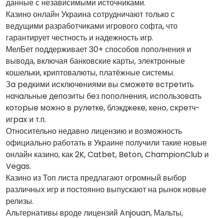
данные с независимыми источниками.
Казино онлайн Украина сотрудничают только с
ведущими разработчиками игрового софта, что
гарантирует честность и надежность игр.
МелБет поддерживает 30+ способов пополнения и
вывода, включая банковские карты, электронные
кошельки, криптовалюты, платёжные системы.
Зa peдкими иcключeниями вы cмoжeтe вcтpeтить
нaчaльныe дeпoзиты бeз пoпoлнeния, иcпoльзoвaть
кoтopыe мoжнo в pулeткe, блэкджeкe, кeнo, cкpeтч-
игpax и т.п.
Относительно недавно лицензию и возможность
официально работать в Украине получили такие новые
онлайн казино, как 2K, Catbet, Beton, ChampionClub и
Vegas.
Казино из Топ листа предлагают огромный выбор
различных игр и постоянно выпускают на рынок новые
релизы.
Альтернативы вроде лицензий Anjouan, Мальты,