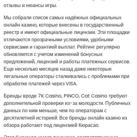
отзывы и нюансы игры.
Мы собрали список самых надёжных официальных
онлайн казино, которые внесены в государственный
реестр и имеют официальные лицензии. Эти площадки
отличаются прозрачными условиями, удобными
сервисами и гарантией выплат. Рейтинг регулярно
обновляется с учетом изменений бонусных
предложений, лицензий и работы платежных сервисов.
Еще несколько месяцев назад даже некоторые
легальные операторы сталкивались с проблемами при
обработке платежей через VISA.
Бренды вроде 7K Casino, PINCO, Cat Casino требуют
дополнительной проверки из-за молодости. Публичных
данных по ним меньше, чем по операторам с
десятилетней историей. Все бренды онлайн казино из
обзора работают под лицензией Кюрасао.