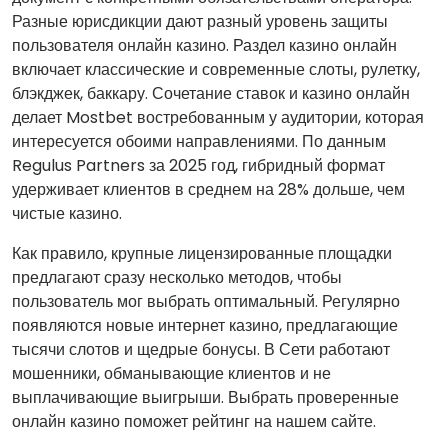
Разные юрисдикции дают разный уровень защиты
пользователя онлайн казино. Раздел казино онлайн
включает классические и современные слоты, рулетку,
блэкджек, баккару. Сочетание ставок и казино онлайн
делает Mostbet востребованным у аудитории, которая
интересуется обоими направлениями. По данным
Regulus Partners за 2025 год, гибридный формат
удерживает клиентов в среднем на 28% дольше, чем
чистые казино.
Как правило, крупные лицензированные площадки
предлагают сразу несколько методов, чтобы
пользователь мог выбрать оптимальный. Регулярно
появляются новые интернет казино, предлагающие
тысячи слотов и щедрые бонусы. В Сети работают
мошенники, обманывающие клиентов и не
выплачивающие выигрыши. Выбрать проверенные
онлайн казино поможет рейтинг на нашем сайте.