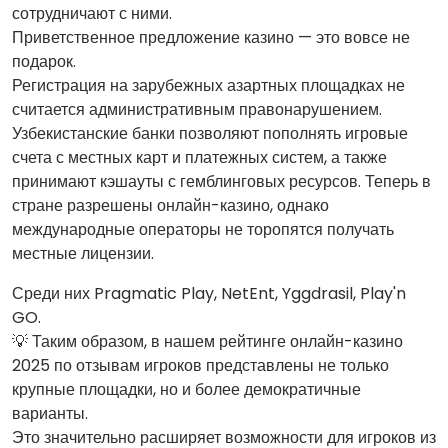
сотрудничают с ними.
Приветственное предложение казино — это вовсе не
подарок.
Регистрация на зарубежных азартных площадках не
считается административным правонарушением.
Узбекистанские банки позволяют пополнять игровые
счета с местных карт и платежных систем, а также
принимают кэшауты с гемблинговых ресурсов. Теперь в
стране разрешены онлайн-казино, однако
международные операторы не торопятся получать
местные лицензии.
Среди них Pragmatic Play, NetEnt, Yggdrasil, Play'n
GO.
💡 Таким образом, в нашем рейтинге онлайн-казино
2025 по отзывам игроков представлены не только
крупные площадки, но и более демократичные
варианты.
Это значительно расширяет возможности для игроков из