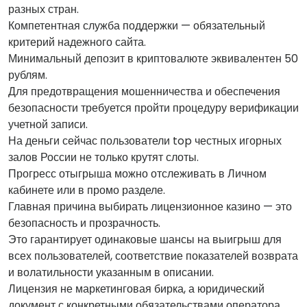
разных стран.
Компетентная служба поддержки — обязательный
критерий надежного сайта.
Минимальный депозит в криптовалюте эквивалентен 50
рублям.
Для предотвращения мошенничества и обеспечения
безопасности требуется пройти процедуру верификации
учетной записи.
На деньги сейчас пользователи top честных игорных
залов России не только крутят слоты.
Прогресс отыгрыша можно отслеживать в Личном
кабинете или в промо разделе.
Главная причина выбирать лицензионное казино — это
безопасность и прозрачность.
Это гарантирует одинаковые шансы на выигрыш для
всех пользователей, соответствие показателей возврата
и волатильности указанным в описании.
Лицензия не маркетинговая бирка, а юридический
документ с конкретными обязательствами оператора.