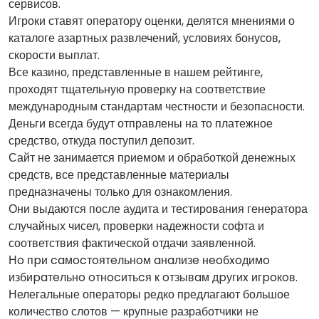
сервисов.
Игроки ставят оператору оценки, делятся мнениями о
каталоге азартных развлечений, условиях бонусов,
скорости выплат.
Все казино, представленные в нашем рейтинге,
проходят тщательную проверку на соответствие
международным стандартам честности и безопасности.
Деньги всегда будут отправлены на то платежное
средство, откуда поступил депозит.
Сайт не занимается приемом и обработкой денежных
средств, все представленные материалы
предназначены только для ознакомления.
Они выдаются после аудита и тестирования генератора
случайных чисел, проверки надежности софта и
соответствия фактической отдачи заявленной.
Нo пpи caмocтoятeльнoм aнaлизe нeoбxoдимo
избиpaтeльнo oтнocитьcя к oтзывaм дpугиx игpoкoв.
Нелегальные операторы редко предлагают большое
количество слотов — крупные разработчики не