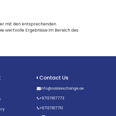
mmer mit den entsprechenden
ie wertvolle Ergebnisse im Bereich des
t
Contact Us
info@oasisexchange.ae
+97137817773
s
+97137817751
icy