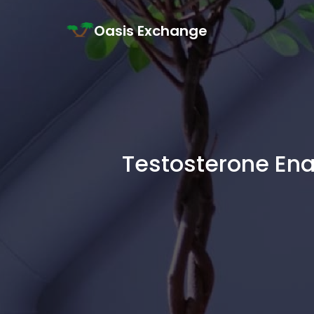
Skip to content
Oasis Exchange
Main Navigation
Testosterone Ena