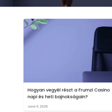
Hogyan vegyél részt a Frumzi Casino
napi és heti bajnokságain?
June 11, 2026