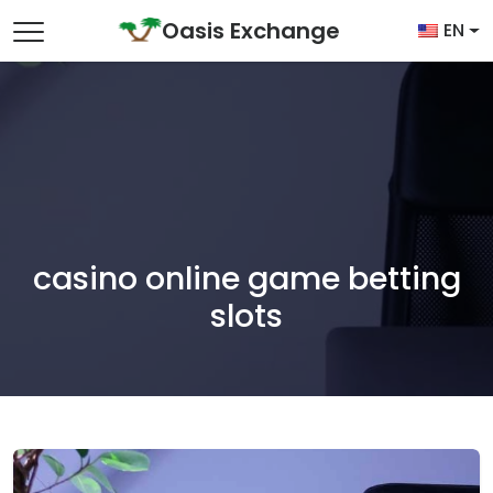
Skip to content
Oasis Exchange
EN
Main Navigation
casino online game betting
slots