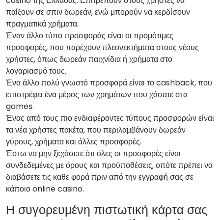
casino της Ελλάδας. Επιτρέπουν στους χρήστες να
παίξουν σε σπιν δωρεάν, ενώ μπορούν να κερδίσουν
πραγματικά χρήματα.
Έναν άλλο τύπο προσφοράς είναι οι προμότιμες
προσφορές, που παρέχουν πλεονεκτήματα στους νέους
χρήστες, όπως δωρεάν παιχνίδια ή χρήματα στο
λογαριασμό τους.
Ένα άλλο πολύ γνωστό προσφορά είναι το cashback, που
επιστρέφει ένα μέρος των χρημάτων που χάσατε στα
games.
Ένας από τους πιο ενδιαφέροντες τύπους προσφορών είναι
τα νέα χρήστες πακέτα, που περιλαμβάνουν δωρεάν
γύρους, χρήματα και άλλες προσφορές.
Έστω να μην ξεχάσετε ότι όλες οι προσφορές είναι
συνδεδεμένες με όρους και προϋποθέσεις, οπότε πρέπει να
διαβάσετε τις καθε φορά πριν από την εγγραφή σας σε
κάποιο online casino.
Η συγορευμένη πιστωτική κάρτα σας