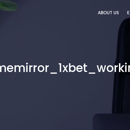
ABOUT US
E
.memirror_1xbet_worki