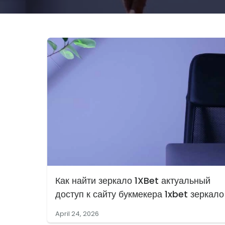
Как найти зеркало 1XBet актуальный
доступ к сайту букмекера 1xbet зеркало
April 24, 2026