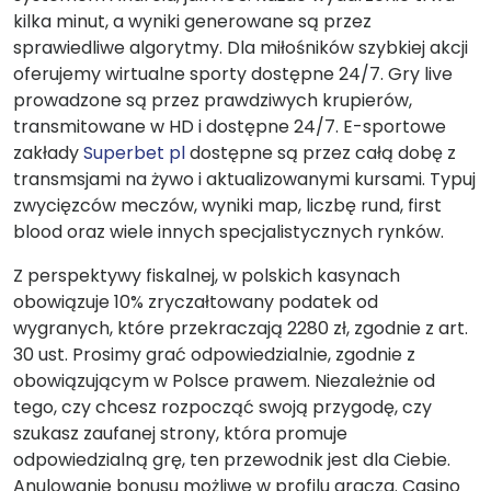
kilka minut, a wyniki generowane są przez
sprawiedliwe algorytmy. Dla miłośników szybkiej akcji
oferujemy wirtualne sporty dostępne 24/7. Gry live
prowadzone są przez prawdziwych krupierów,
transmitowane w HD i dostępne 24/7. E-sportowe
zakłady
Superbet pl
dostępne są przez całą dobę z
transmsjami na żywo i aktualizowanymi kursami. Typuj
zwycięzców meczów, wyniki map, liczbę rund, first
blood oraz wiele innych specjalistycznych rynków.
Z perspektywy fiskalnej, w polskich kasynach
obowiązuje 10% zryczałtowany podatek od
wygranych, które przekraczają 2280 zł, zgodnie z art.
30 ust. Prosimy grać odpowiedzialnie, zgodnie z
obowiązującym w Polsce prawem. Niezależnie od
tego, czy chcesz rozpocząć swoją przygodę, czy
szukasz zaufanej strony, która promuje
odpowiedzialną grę, ten przewodnik jest dla Ciebie.
Anulowanie bonusu możliwe w profilu gracza. Casino