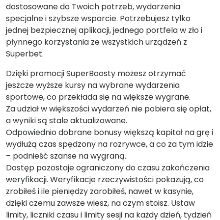
dostosowane do Twoich potrzeb, wydarzenia
specjalne i szybsze wsparcie. Potrzebujesz tylko
jednej bezpiecznej aplikacji, jednego portfela w zło i
płynnego korzystania ze wszystkich urządzeń z
Superbet.
Dzięki promocji SuperBoosty możesz otrzymać
jeszcze wyższe kursy na wybrane wydarzenia
sportowe, co przekłada się na większe wygrane.
Za udział w większości wydarzeń nie pobiera się opłat,
a wyniki są stale aktualizowane.
Odpowiednio dobrane bonusy większą kapitał na grę i
wydłużą czas spędzony na rozrywce, a co za tym idzie
– podnieść szanse na wygraną.
Dostęp pozostaje ograniczony do czasu zakończenia
weryfikacji. Weryfikacje rzeczywistości pokazują, co
zrobiłeś i ile pieniędzy zarobiłeś, nawet w kasynie,
dzięki czemu zawsze wiesz, na czym stoisz. Ustaw
limity, liczniki czasu i limity sesji na każdy dzień, tydzień