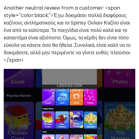
Another neutral review from a customer: <span
style="color:black;">Έχω δοκιμάσει πολλά διαφόρους
καζίνους αντληματικούς και το Spinsy Ονλαιν Καζίνο είναι
ένα από τα καλύτερα. Τα παιχνίδια είναι πολύ καλά και το
καταστήμα είναι αξιόπιστο. Όμως, τα κέρδη δεν είναι τόσο
εύκολα να κάνετε όσο θα ήθελα. Συνολικά, είναι καλό να το
δοκιμάσετε, αλλά μην περιμένετε να γίνετε ευθύς πλούσιοι.
</span>