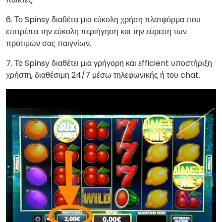
6. Το Spinsy διαθέτει μια εύκολη χρήση πλατφόρμα που
επιτρέπει την εύκολη περιήγηση και την εύρεση των
προτιμών σας παιγνίων.
7. Το Spinsy διαθέτει μια γρήγορη και εfficient υποστήριξη
χρήστη, διαθέσιμη 24/7 μέσω τηλεφωνικής ή του chat.