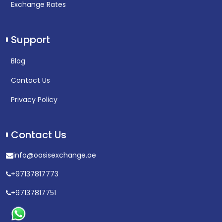
Exchange Rates
Support
Blog
Contact Us
Privacy Policy
Contact Us
info@oasisexchange.ae
+97137817773
+97137817751