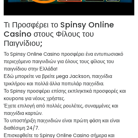
Τι Προσφέρει το Spinsy Online
Casino στους Φίλους του
Παιγνίδιου;
Το Spinsy Online Casino προσφέρει ένα εντυπωσιακό
περιεχόμενο παιγνιδιών για όλους τους φίλους του
παιγνίδιου στην Ελλάδα!
Εδώ μπορείτε να βρείτε μega Jackson, παιχνίδια
τρικλήρου και πολλά άλλα ποπυλάρ παιχνίδια.
Το Spinsy προσφέρει επίσης εκπληκτικά προσφορές και
κουpons για νέους χρήστες.
Έχετε επιλογή από πολλές ρουλέτες, συναμμένες και
παιχνίδια καρτών.
Το υποστήριξη παιχνιδιών είναι πρώτη φάση και είναι
διαθέσιμη 24/7.
Επισκεφθείτε το Spinsy Online Casino σήμερα και