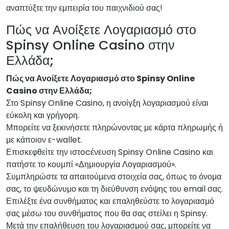
αναπτύξτε την εμπειρία του παιχνιδιού σας!
Πώς να Ανοίξετε Λογαριασμό στο
Spinsy Online Casino στην
Ελλάδα;
Πώς να Ανοίξετε Λογαριασμό στο Spinsy Online
Casino στην Ελλάδα;
Στο Spinsy Online Casino, η ανοίγξη λογαριασμού είναι
εύκολη και γρήγορη.
Μπορείτε να ξεκινήσετε πληρώνοντας με κάρτα πληρωμής ή
με κάποιον ε-wallet.
Επισκεφθείτε την ιστocένευση Spinsy Online Casino και
πατήστε το κουμπί «Δημιουργία Λογαριασμού».
Συμπληρώστε τα απαιτούμενα στοιχεία σας, όπως το όνομα
σας, το ψευδώνυμο και τη διεύθυνση ενόψης του email σας.
Επιλέξτε ένα συνθήματος και επαληθεύστε το λογαριασμό
σας μέσω του συνθήματος που θα σας στείλει η Spinsy.
Μετά την επαλήθευση του λογαριασμού σας, μπορείτε να