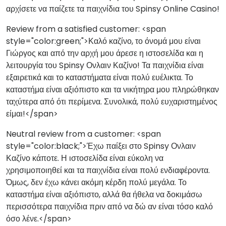
αρχίσετε να παίζετε τα παιχνίδια του Spinsy Online Casino!
Review from a satisfied customer: <span
style="color:green;">Καλό καζίνο, το όνομά μου είναι
Γιώργος και από την αρχή μου άρεσε η ιστοσελίδα και η
λειτουργία του Spinsy Ονλαιν Καζίνο! Τα παιχνίδια είναι
εξαιρετικά και το καταστήματα είναι πολύ ευέλικτα. Το
καταστήμα είναι αξιόπιστο και τα νικήτηρα μου πληρώθηκαν
ταχύτερα από ότι περίμενα. Συνολικά, πολύ ευχαριστημένος
είμαι!</span>
Neutral review from a customer: <span
style="color:black;">Έχω παίξει στο Spinsy Ονλαιν
Καζίνο κάποτε. Η ιστοσελίδα είναι εύκολη να
χρησιμοποιηθεί και τα παιχνίδια είναι πολύ ενδιαφέροντα.
Όμως, δεν έχω κάνει ακόμη κέρδη πολύ μεγάλα. Το
καταστήμα είναι αξιόπιστο, αλλά θα ήθελα να δοκιμάσω
περισσότερα παιχνίδια πριν από να δώ αν είναι τόσο καλό
όσο λένε.</span>