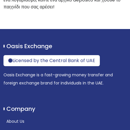
παιχνίδι που σας αρέσει!
Oasis Exchange
Licensed by the Central Bank of UAE
Oasis Exchange is a fast-growing money transfer and
foreign exchange brand for individuals in the UAE.
Company
About Us