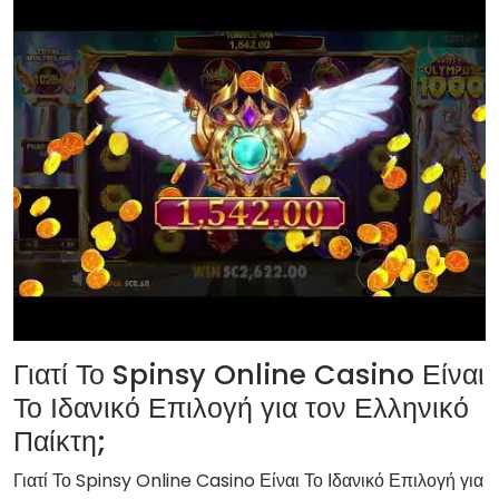
Γιατί Το Spinsy Online Casino Είναι
Το Ιδανικό Επιλογή για τον Ελληνικό
Παίκτη;
Γιατί Το Spinsy Online Casino Είναι Το Ιδανικό Επιλογή για