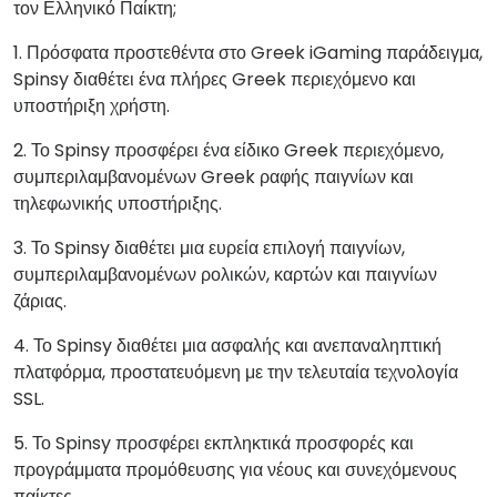
τον Ελληνικό Παίκτη;
1. Πρόσφατα προστεθέντα στο Greek iGaming παράδειγμα,
Spinsy διαθέτει ένα πλήρες Greek περιεχόμενο και
υποστήριξη χρήστη.
2. Το Spinsy προσφέρει ένα είδικο Greek περιεχόμενο,
συμπεριλαμβανομένων Greek ραφής παιγνίων και
τηλεφωνικής υποστήριξης.
3. Το Spinsy διαθέτει μια ευρεία επιλογή παιγνίων,
συμπεριλαμβανομένων ρολικών, καρτών και παιγνίων
ζάριας.
4. Το Spinsy διαθέτει μια ασφαλής και ανεπαναληπτική
πλατφόρμα, προστατευόμενη με την τελευταία τεχνολογία
SSL.
5. Το Spinsy προσφέρει εκπληκτικά προσφορές και
προγράμματα προμόθευσης για νέους και συνεχόμενους
παίκτες.