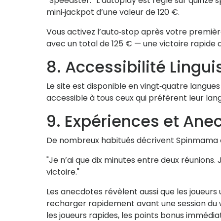
“Speedster.” L’autoplay est réglé sur quinze s
mini‑jackpot d’une valeur de 120 €.
Vous activez l’auto‑stop après votre première 
avec un total de 125 € — une victoire rapide 
8. Accessibilité Lingu
Le site est disponible en vingt‑quatre langues —
accessible à tous ceux qui préfèrent leur lan
9. Expériences et Ane
De nombreux habitués décrivent Spinmama comm
"Je n’ai que dix minutes entre deux réunions
victoire."
Les anecdotes révèlent aussi que les joueurs 
recharger rapidement avant une session du 
les joueurs rapides, les points bonus immédia