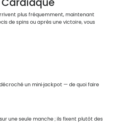
e Cardiaque
ns arrivent plus fréquemment, maintenant
is de spins ou après une victoire, vous
décroché un mini‑jackpot — de quoi faire
sur une seule manche ; ils fixent plutôt des