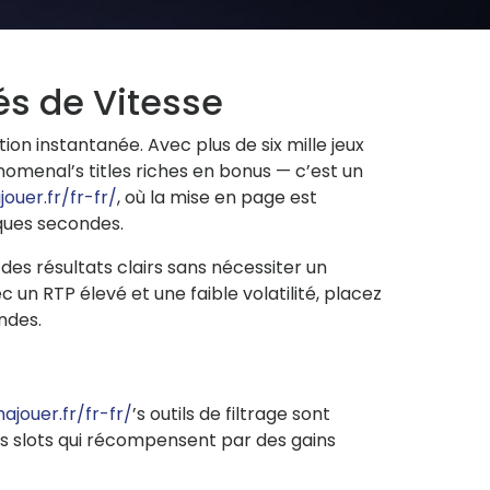
s de Vitesse
on instantanée. Avec plus de six mille jeux
inomenal’s titles riches en bonus — c’est un
ouer.fr/fr-fr/
, où la mise en page est
ques secondes.
 des résultats clairs sans nécessiter un
n RTP élevé et une faible volatilité, placez
ndes.
jouer.fr/fr-fr/
’s outils de filtrage sont
 les slots qui récompensent par des gains