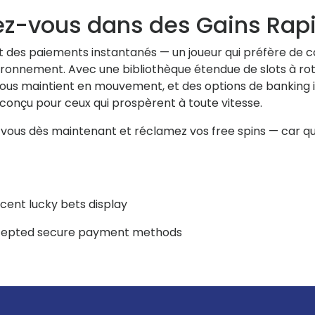
ez-vous dans des Gains Rapi
 et des paiements instantanés — un joueur qui préfère de
onnement. Avec une bibliothèque étendue de slots à rot
 vous maintient en mouvement, et des options de banking
 conçu pour ceux qui prospèrent à toute vitesse.
ez-vous dès maintenant et réclamez vos free spins — car