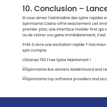
10. Conclusion – Lanc
Si vous aimez l’adrénaline des spins rapides
Spinmama Casino offre exactement cet envir
premier plan, une interface mobile-first qui
ou de retirer vos gains immédiatement, il est
Prêt à vivre une excitation rapide ? Inscriv
spin compte.
Obtenez 150 Free Spins Maintenant !