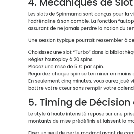
4. Mécaniques de Slot
Les slots de Spinmama sont conçus pour la vite
l’adrénaline à son comble. La fonction “autop
assurant de ne jamais perdre la notion du te
Une session typique pourrait ressembler à cec
Choisissez une slot “Turbo” dans la bibliothè
Réglez l’autoplay à 20 spins.
Placez une mise de 5 € par spin.
Regardez chaque spin se terminer en moins 
En seulement cinq minutes, vous aurez joué v
battre votre cœur sans remplir votre calendr
5. Timing de Décision
Le style à haute intensité repose sur une pris
montants de mise prédéfinis et laissent la ma
Fixez un seuil de perte maximal avant de c