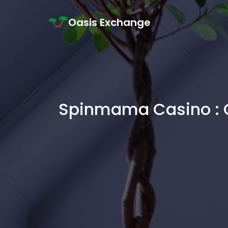
Skip to content
Oasis Exchange
Main Navigation
Spinmama Casino : Qu