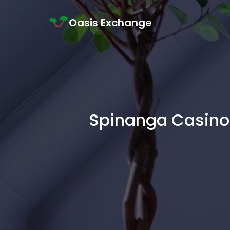
Skip to content
Oasis Exchange
Main Navigation
Spinanga Casino R