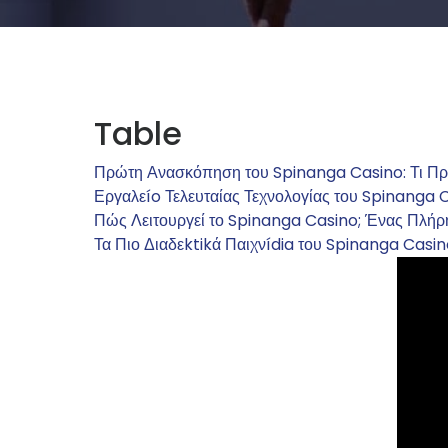
Table
Πρώτη Ανασκόπηση του Spinanga Casino: Τι Προ
Εργαλεío Τελευταίας Τεχνολογίας του Spinanga 
Πώς Λειτουργεί το Spinanga Casino; Ένας Πλή
Τα Πιο Διαδεktikά Παιχνídia του Spinanga Casi