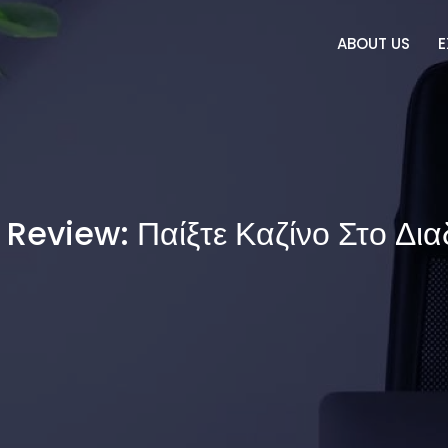
ABOUT US
E
eview: Παίξτε Καζίνο Στο Δια