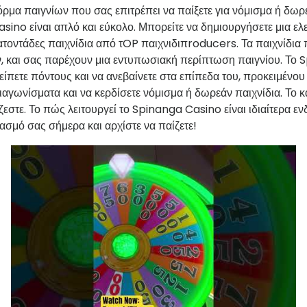
ρμα παιγνίων που σας επιτρέπει να παίξετε για νόμισμα ή δωρ
sino είναι απλό και εύκολο. Μπορείτε να δημιουργήσετε μια ελ
τοντάδες παιχνίδια από τOP παιχνιδιπroducers. Τα παιχνίδια 
και σας παρέχουν μια εντυπωσιακή περίπτωση παιγνίου. Το S
είπετε πόντους και να ανεβαίνετε στα επίπεδα του, προκειμένου
ιαγωνίσματα και να κερδίσετε νόμισμα ή δωρεάν παιχνίδια. Το
εστε. Το πώς λειτουργεί το Spinanga Casino είναι ιδιαίτερα εν
ασμό σας σήμερα και αρχίστε να παίζετε!