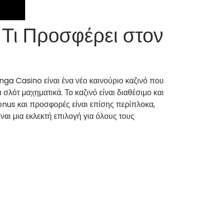
Τι Προσφέρει στον
ga Casino είναι ένα νέο καινούριο καζινό που
ότ μαχηματικά. Το καζινό είναι διαθέσιμο και
nus και προσφορές είναι επίσης περίπλοκα,
ι μια εκλεκτή επιλογή για όλους τους