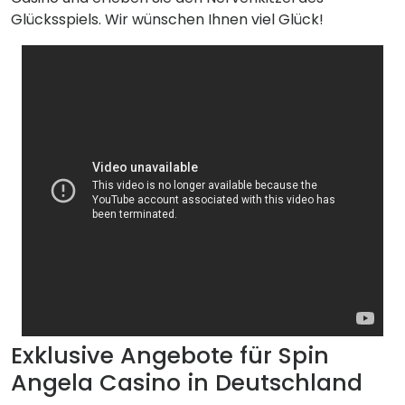
Glücksspiels. Wir wünschen Ihnen viel Glück!
Exklusive Angebote für Spin
Angela Casino in Deutschland