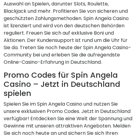
Auswahl an Spielen, darunter Slots, Roulette,
Blackjack und mehr. Profitieren Sie von sicheren und
geschützten Zahlungsmethoden. Spin Angela Casino
ist lizenziert und wird von den deutschen Behörden
reguliert. Freuen Sie sich auf exklusive Boni und
Aktionen. Der Kundensupport ist rund um die Uhr für
Sie da. Treten Sie noch heute der Spin Angela Casino-
Community bei und erleben Sie die aufregendste
Online-Casino-Erfahrung in Deutschland.
Promo Codes für Spin Angela
Casino – Jetzt in Deutschland
spielen
Spielen Sie im Spin Angela Casino und nutzen Sie
unsere exklusiven Promo Codes. Jetzt in Deutschland
verfügbar! Entdecken Sie eine Welt der Spannung und
Gewinne mit unseren attraktiven Angeboten. Melden
Sie sich noch heute an und sichern Sie sich Ihren