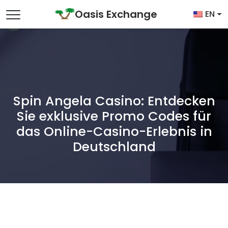
Skip to content
Oasis Exchange
EN
Main Navigation
Spin Angela Casino: Entdecken
Sie exklusive Promo Codes für
das Online-Casino-Erlebnis in
Deutschland