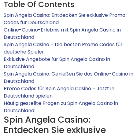
Table Of Contents
Spin Angela Casino: Entdecken Sie exklusive Promo
Codes für Deutschland
Online-Casino-Erlebnis mit Spin Angela Casino in
Deutschland
Spin Angela Casino – Die besten Promo Codes für
deutsche Spieler
Exklusive Angebote für Spin Angela Casino in
Deutschland
Spin Angela Casino: Genießen Sie das Online-Casino in
Deutschland
Promo Codes für Spin Angela Casino – Jetzt in
Deutschland spielen
Häufig gestellte Fragen zu Spin Angela Casino in
Deutschland:
Spin Angela Casino:
Entdecken Sie exklusive