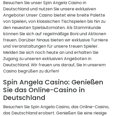
Besuchen Sie unser Spin Angela Casino in
Deutschland und nutzen Sie unsere exklusiven
Angebote! Unser Casino bietet eine breite Palette
von Spielen, von klassischen Tischspielen bis hin zu
den neuesten Spielautomaten. Als Stammkunde
können Sie sich auf regelmäßige Boni und Aktionen
freuen. Darüber hinaus bieten wir exklusive Turniere
und Veranstaltungen für unsere treuen Spieler.
Melden Sie sich noch heute an und erhalten Sie
Zugang zu unseren exklusiven Angeboten in
Deutschland. Wir freuen uns darauf, Sie in unserem
Casino begrüßen zu dürfen!
Spin Angela Casino: Genießen
Sie das Online-Casino in
Deutschland
Besuchen Sie Spin Angela Casino, das Online-Casino,
das Deutschland erobert. Genießen Sie eine riesige