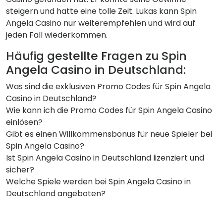
steigern und hatte eine tolle Zeit. Lukas kann Spin
Angela Casino nur weiterempfehlen und wird auf
jeden Fall wiederkommen.
Häufig gestellte Fragen zu Spin
Angela Casino in Deutschland:
Was sind die exklusiven Promo Codes für Spin Angela
Casino in Deutschland?
Wie kann ich die Promo Codes für Spin Angela Casino
einlösen?
Gibt es einen Willkommensbonus für neue Spieler bei
Spin Angela Casino?
Ist Spin Angela Casino in Deutschland lizenziert und
sicher?
Welche Spiele werden bei Spin Angela Casino in
Deutschland angeboten?