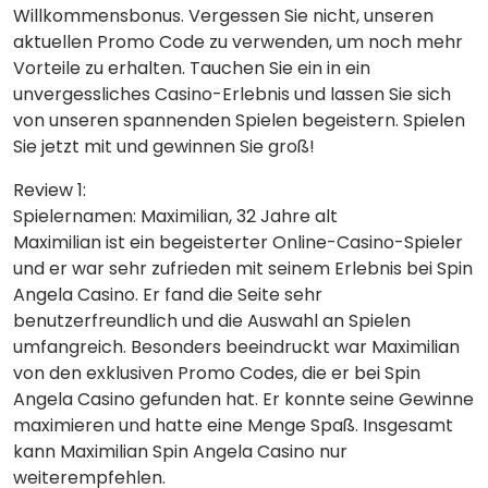
Willkommensbonus. Vergessen Sie nicht, unseren
aktuellen Promo Code zu verwenden, um noch mehr
Vorteile zu erhalten. Tauchen Sie ein in ein
unvergessliches Casino-Erlebnis und lassen Sie sich
von unseren spannenden Spielen begeistern. Spielen
Sie jetzt mit und gewinnen Sie groß!
Review 1:
Spielernamen: Maximilian, 32 Jahre alt
Maximilian ist ein begeisterter Online-Casino-Spieler
und er war sehr zufrieden mit seinem Erlebnis bei Spin
Angela Casino. Er fand die Seite sehr
benutzerfreundlich und die Auswahl an Spielen
umfangreich. Besonders beeindruckt war Maximilian
von den exklusiven Promo Codes, die er bei Spin
Angela Casino gefunden hat. Er konnte seine Gewinne
maximieren und hatte eine Menge Spaß. Insgesamt
kann Maximilian Spin Angela Casino nur
weiterempfehlen.