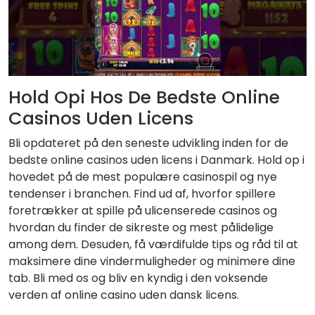
Hold Opi Hos De Bedste Online
Casinos Uden Licens
Bli opdateret på den seneste udvikling inden for de
bedste online casinos uden licens i Danmark. Hold op i
hovedet på de mest populære casinospil og nye
tendenser i branchen. Find ud af, hvorfor spillere
foretrækker at spille på ulicenserede casinos og
hvordan du finder de sikreste og mest pålidelige
among dem. Desuden, få værdifulde tips og råd til at
maksimere dine vindermuligheder og minimere dine
tab. Bli med os og bliv en kyndig i den voksende
verden af online casino uden dansk licens.