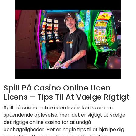
Spill På Casino Online Uden
Licens – Tips Til At Vælge Rigtigt
Spill på casino online uden licens kan være en
spændende oplevelse, men det er vigtigt at vælge
det rigtige online casino for at undgå
ubehageligheder. Her er nogle tips til at hjælpe dig