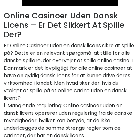
Online Casinoer Uden Dansk
Licens – Er Det Sikkert At Spille
Der?
Er Online Casinoer uden en dansk licens sikre at spille
på? Dette er en relevant spørgsmål at stille for alle
danske spillere, der overvejer at spille online casino. I
Danmark er det lovpligtigt for alle online casinoer at
have en gyldig dansk licens for at kunne drive deres
virksomhed i landet. Men hvad sker der, hvis du
vælger at spille på et online casino uden en dansk
licens?
1. Manglende regulering: Online casinoer uden en
dansk licens opererer uden regulering fra de danske
myndigheder, hvilket kan betyde, at de ikke
underlægges de samme strenge regler som de
casinoer, der har en dansk licens.