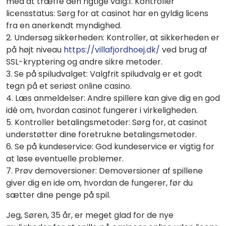
med at træffe den rigtige valg:1. Kontroller
licensstatus: Sørg for at casinot har en gyldig licens
fra en anerkendt myndighed.
2. Undersøg sikkerheden: Kontroller, at sikkerheden er
på højt niveau
https://villafjordhoej.dk/
ved brug af
SSL-kryptering og andre sikre metoder.
3. Se på spiludvalget: Valgfrit spiludvalg er et godt
tegn på et seriøst online casino.
4. Læs anmeldelser: Andre spillere kan give dig en god
idé om, hvordan casinot fungerer i virkeligheden.
5. Kontroller betalingsmetoder: Sørg for, at casinot
understøtter dine foretrukne betalingsmetoder.
6. Se på kundeservice: God kundeservice er vigtig for
at løse eventuelle problemer.
7. Prøv demoversioner: Demoversioner af spillene
giver dig en ide om, hvordan de fungerer, før du
sætter dine penge på spil.
Jeg, Søren, 35 år, er meget glad for de nye