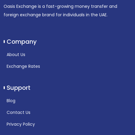
Oasis Exchange is a fast-growing money transfer and
foreign exchange brand for individuals in the UAE.
Company
About Us
Exchange Rates
Support
Blog
Contact Us
Privacy Policy