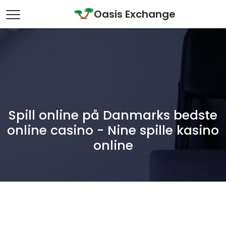
Skip to content
Oasis Exchange
Main Navigation
Spill online på Danmarks bedste
online casino - Nine spille kasino
online