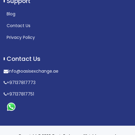
Support
Blog
Contact Us
Privacy Policy
Contact Us
info@oasisexchange.ae
+97137817773
+97137817751