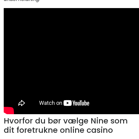
Hvorfor du bør vælge Nine som
dit foretrukne online casino