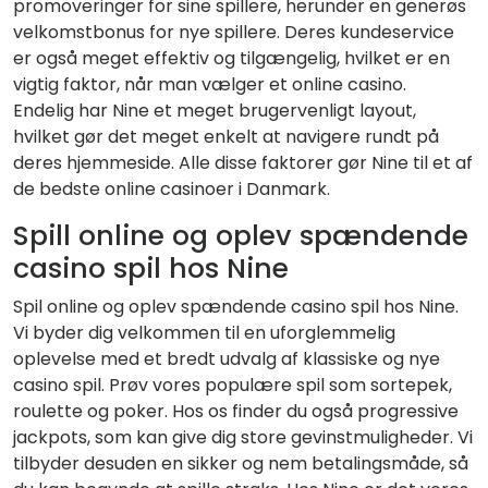
promoveringer for sine spillere, herunder en generøs
velkomstbonus for nye spillere. Deres kundeservice
er også meget effektiv og tilgængelig, hvilket er en
vigtig faktor, når man vælger et online casino.
Endelig har Nine et meget brugervenligt layout,
hvilket gør det meget enkelt at navigere rundt på
deres hjemmeside. Alle disse faktorer gør Nine til et af
de bedste online casinoer i Danmark.
Spill online og oplev spændende
casino spil hos Nine
Spil online og oplev spændende casino spil hos Nine.
Vi byder dig velkommen til en uforglemmelig
oplevelse med et bredt udvalg af klassiske og nye
casino spil. Prøv vores populære spil som sortepek,
roulette og poker. Hos os finder du også progressive
jackpots, som kan give dig store gevinstmuligheder. Vi
tilbyder desuden en sikker og nem betalingsmåde, så