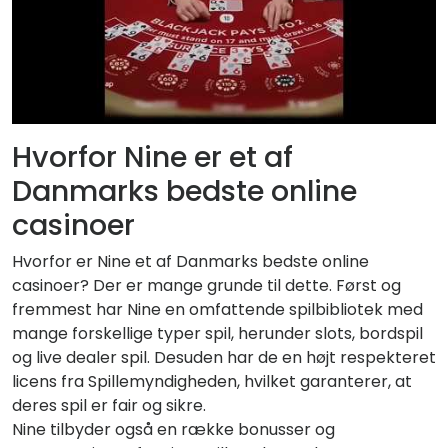
Hvorfor Nine er et af
Danmarks bedste online
casinoer
Hvorfor er Nine et af Danmarks bedste online
casinoer? Der er mange grunde til dette. Først og
fremmest har Nine en omfattende spilbibliotek med
mange forskellige typer spil, herunder slots, bordspil
og live dealer spil. Desuden har de en højt respekteret
licens fra Spillemyndigheden, hvilket garanterer, at
deres spil er fair og sikre.
Nine tilbyder også en række bonusser og