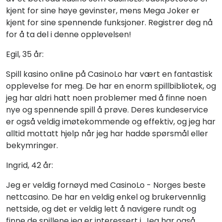
kjent for sine høye gevinster, mens Mega Joker er
kjent for sine spennende funksjoner. Registrer deg nå
for å ta del i denne opplevelsen!
Egil, 35 år:
Spill kasino online på CasinoLo har vært en fantastisk
opplevelse for meg. De har en enorm spillbibliotek, og
jeg har aldri hatt noen problemer med å finne noen
nye og spennende spill å prøve. Deres kundeservice
er også veldig imøtekommende og effektiv, og jeg har
alltid mottatt hjelp når jeg har hadde spørsmål eller
bekymringer.
Ingrid, 42 år:
Jeg er veldig fornøyd med CasinoLo - Norges beste
nettcasino. De har en veldig enkel og brukervennlig
nettside, og det er veldig lett å navigere rundt og
finne de spillene jeg er interessert i. Jeg har også