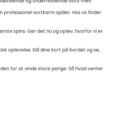
pændende og underholdende slots med
en professionel sortkarm spiller. Hos os finder
ørste spins. Gør det nu og oplev, hvorfor vi er
isk oplevelse. Slå dine kort på bordet og se,
heden for at vinde store penge. Så hvad venter