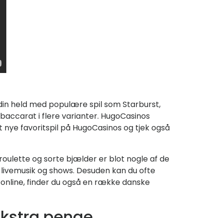
 din held med populære spil som Starburst,
baccarat i flere varianter. HugoCasinos
t nye favoritspil på HugoCasinos og tjek også
roulette og sorte bjælder er blot nogle af de
x livemusik og shows. Desuden kan du ofte
e online, finder du også en række danske
ekstra penge