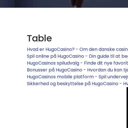
Table
Hvad er HugoCasino? - Om den danske casi
Spil online på HugoCasino - Din guide til at 
HugoCasinos spiludvalg - Finde dit nye favorit
Bonusser på HugoCasino - Hvordan du kan tj
HugoCasinos mobile platform - Spil undervejs
Sikkerhed og beskyttelse på HugoCasino - Hv