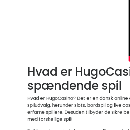
Hvad er HugoCas
spændende spil
Hvad er HugoCasino? Det er en dansk online c
spiludvalg, herunder slots, bordspil og live
erfarne spillere. Desuden tilbyder de sikre 
med forskellige spil!