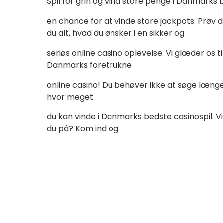
Spil for grin og vind store penge i Danmarks b
en chance for at vinde store jackpots. Prøv din
du alt, hvad du ønsker i en sikker og
seriøs online casino oplevelse. Vi glæder os ti
Danmarks foretrukne
online casino! Du behøver ikke at søge længere
hvor meget
du kan vinde i Danmarks bedste casinospil. Vi
du på? Kom ind og