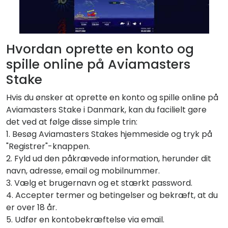
Hvordan oprette en konto og
spille online på Aviamasters
Stake
Hvis du ønsker at oprette en konto og spille online på
Aviamasters Stake i Danmark, kan du facilielt gøre
det ved at følge disse simple trin:
1. Besøg Aviamasters Stakes hjemmeside og tryk på
"Registrer"-knappen.
2. Fyld ud den påkrævede information, herunder dit
navn, adresse, email og mobilnummer.
3. Vælg et brugernavn og et stærkt password.
4. Accepter termer og betingelser og bekræft, at du
er over 18 år.
5. Udfør en kontobekræftelse via email.