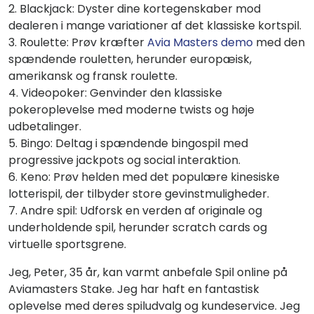
2. Blackjack: Dyster dine kortegenskaber mod
dealeren i mange variationer af det klassiske kortspil.
3. Roulette: Prøv kræfter
Avia Masters demo
med den
spændende rouletten, herunder europæisk,
amerikansk og fransk roulette.
4. Videopoker: Genvinder den klassiske
pokeroplevelse med moderne twists og høje
udbetalinger.
5. Bingo: Deltag i spændende bingospil med
progressive jackpots og social interaktion.
6. Keno: Prøv helden med det populære kinesiske
lotterispil, der tilbyder store gevinstmuligheder.
7. Andre spil: Udforsk en verden af originale og
underholdende spil, herunder scratch cards og
virtuelle sportsgrene.
Jeg, Peter, 35 år, kan varmt anbefale Spil online på
Aviamasters Stake. Jeg har haft en fantastisk
oplevelse med deres spiludvalg og kundeservice. Jeg