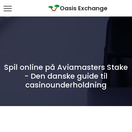
Skip to content
Oasis Exchange
Main Navigation
Spil online på Aviamasters Stake
- Den danske guide til
casinounderholdning