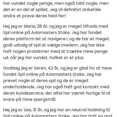
har vundet nogle penge, men også tabt nogle, men
det er en del af spillet. Jeg vil definitivt anbefale
andre at prøve deres held her!
Hej, jeg er Maria, 28 år, og jeg er meget tilfreds med
Spil online på Aviamasters Stake. Jeg har fundet
deres platform let at navigere i, og de har et meget
godt udvalg af spil at vælge imellem. Jeg har ikke
haft nogen problemer med at trække mine penge
ud, når jeg har vundet, hvilket er et plus.
Goddag, jeg er Søren, 42 år, og jeg er glad for at have
fundet Spil online på Aviamasters Stake. Jeg har
prøvet nogle af deres spil og de er meget
underholdende. Jeg har også haft god kontakt med
deres kundeservice, der altid har været hurtige til at
svare på mine spørgsmål.
Hej, jeg er Lise, 31 år, og jeg har en neutral holdning til
Spil online på Aviamasters Stake. Jeg har haft en god