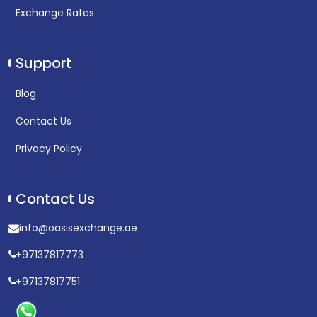
Exchange Rates
Support
Blog
Contact Us
Privacy Policy
Contact Us
info@oasisexchange.ae
+97137817773
+97137817751