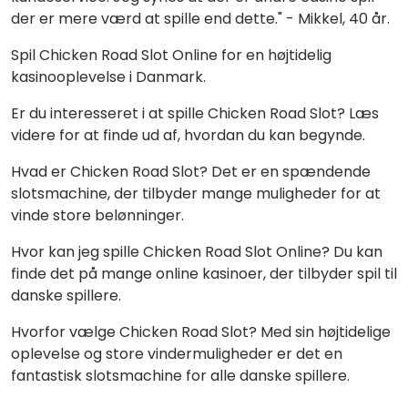
der er mere værd at spille end dette." - Mikkel, 40 år.
Spil Chicken Road Slot Online for en højtidelig
kasinooplevelse i Danmark.
Er du interesseret i at spille Chicken Road Slot? Læs
videre for at finde ud af, hvordan du kan begynde.
Hvad er Chicken Road Slot? Det er en spændende
slotsmachine, der tilbyder mange muligheder for at
vinde store belønninger.
Hvor kan jeg spille Chicken Road Slot Online? Du kan
finde det på mange online kasinoer, der tilbyder spil til
danske spillere.
Hvorfor vælge Chicken Road Slot? Med sin højtidelige
oplevelse og store vindermuligheder er det en
fantastisk slotsmachine for alle danske spillere.