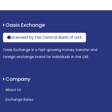
Oasis Exchange
Licensed by the Central Bank of UAE
Oasis Exchange is a fast-growing money transfer and
foreign exchange brand for individuals in the UAE.
Company
About Us
Exchange Rates