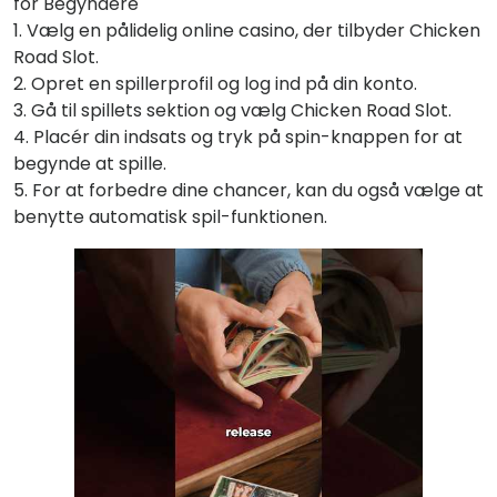
for Begyndere
1. Vælg en pålidelig online casino, der tilbyder Chicken
Road Slot.
2. Opret en spillerprofil og log ind på din konto.
3. Gå til spillets sektion og vælg Chicken Road Slot.
4. Placér din indsats og tryk på spin-knappen for at
begynde at spille.
5. For at forbedre dine chancer, kan du også vælge at
benytte automatisk spil-funktionen.