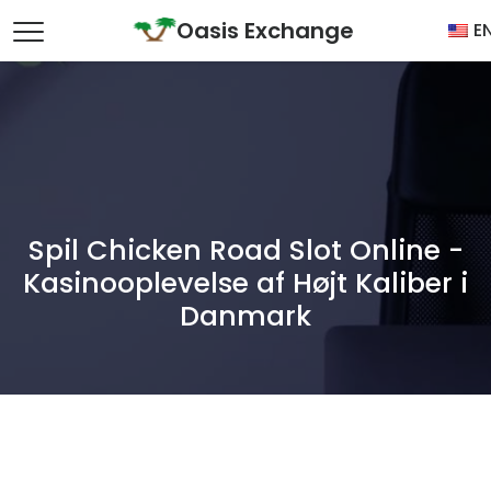
Skip to content
Oasis Exchange
E
Main Navigation
Spil Chicken Road Slot Online -
Kasinooplevelse af Højt Kaliber i
Danmark