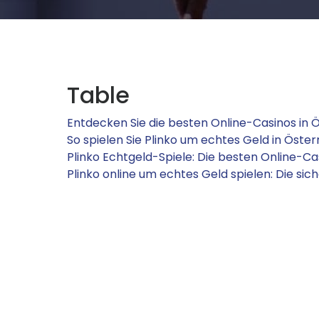
Table
Entdecken Sie die besten Online-Casinos in Ö
So spielen Sie Plinko um echtes Geld in Öste
Plinko Echtgeld-Spiele: Die besten Online-Ca
Plinko online um echtes Geld spielen: Die si