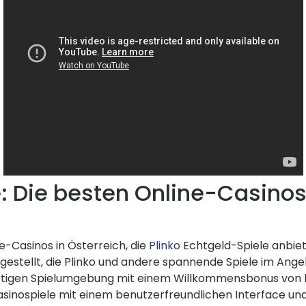
e: Die besten Online-Casinos
e-Casinos in Österreich, die
Plinko
Echtgeld-Spiele anbiete
estellt, die Plinko und andere spannende Spiele im Ang
wertigen Spielumgebung mit einem Willkommensbonus von b
Casinospiele mit einem benutzerfreundlichen Interface u