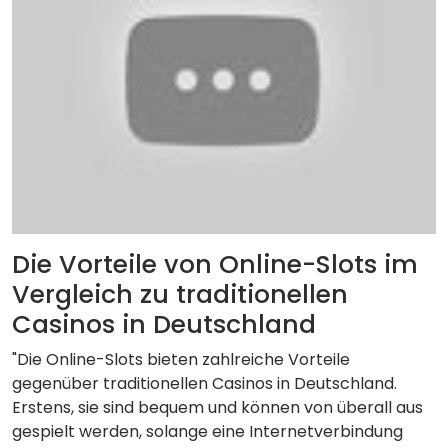
Die Vorteile von Online-Slots im
Vergleich zu traditionellen
Casinos in Deutschland
"Die Online-Slots bieten zahlreiche Vorteile
gegenüber traditionellen Casinos in Deutschland.
Erstens, sie sind bequem und können von überall aus
gespielt werden, solange eine Internetverbindung