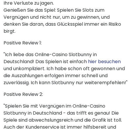
Ihre Verluste zu jagen.
Genießen Sie das Spiel: Spielen Sie Slots zum
Vergnügen und nicht nur, um zu gewinnen, und
denken Sie daran, dass Glücksspiel immer ein Risiko
birgt.
Positive Review 1:
"Ich liebe das Online-Casino Slotbunny in
Deutschland! Das Spielen ist einfach
hier besuchen
und unkompliziert. Ich habe schon oft gewonnen und
die Auszahlungen erfolgen immer schnell und
zuverlässig. Ich kann Slotbunny nur weiterempfehlen!"
Positive Review 2:
"Spielen Sie mit Vergnügen im Online-Casino
Slotbunny in Deutschland - das trifft es genau! Die
Spiele sind abwechslungsreich und die Grafik ist toll.
Auch der Kundenservice ist immer hilfsbereit und