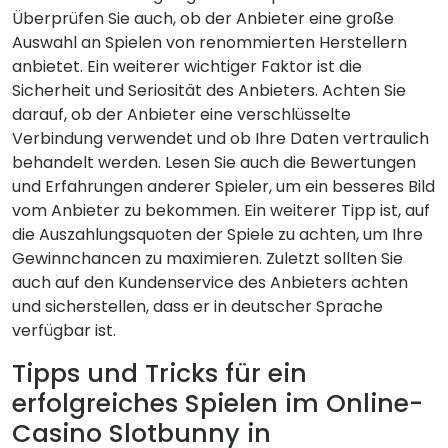
Überprüfen Sie auch, ob der Anbieter eine große
Auswahl an Spielen von renommierten Herstellern
anbietet. Ein weiterer wichtiger Faktor ist die
Sicherheit und Seriosität des Anbieters. Achten Sie
darauf, ob der Anbieter eine verschlüsselte
Verbindung verwendet und ob Ihre Daten vertraulich
behandelt werden. Lesen Sie auch die Bewertungen
und Erfahrungen anderer Spieler, um ein besseres Bild
vom Anbieter zu bekommen. Ein weiterer Tipp ist, auf
die Auszahlungsquoten der Spiele zu achten, um Ihre
Gewinnchancen zu maximieren. Zuletzt sollten Sie
auch auf den Kundenservice des Anbieters achten
und sicherstellen, dass er in deutscher Sprache
verfügbar ist.
Tipps und Tricks für ein
erfolgreiches Spielen im Online-
Casino Slotbunny in