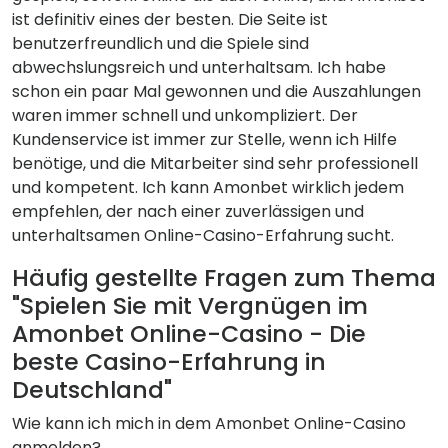
ist definitiv eines der besten. Die Seite ist
benutzerfreundlich und die Spiele sind
abwechslungsreich und unterhaltsam. Ich habe
schon ein paar Mal gewonnen und die Auszahlungen
waren immer schnell und unkompliziert. Der
Kundenservice ist immer zur Stelle, wenn ich Hilfe
benötige, und die Mitarbeiter sind sehr professionell
und kompetent. Ich kann Amonbet wirklich jedem
empfehlen, der nach einer zuverlässigen und
unterhaltsamen Online-Casino-Erfahrung sucht.
Häufig gestellte Fragen zum Thema
"Spielen Sie mit Vergnügen im
Amonbet Online-Casino - Die
beste Casino-Erfahrung in
Deutschland"
Wie kann ich mich in dem Amonbet Online-Casino
anmelden?