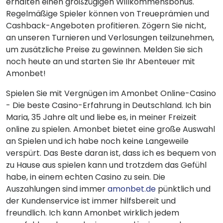
erhalten einen großzügigen Willkommensbonus.
Regelmäßige Spieler können von Treueprämien und
Cashback-Angeboten profitieren. Zögern Sie nicht,
an unseren Turnieren und Verlosungen teilzunehmen,
um zusätzliche Preise zu gewinnen. Melden Sie sich
noch heute an und starten Sie Ihr Abenteuer mit
Amonbet!
Spielen Sie mit Vergnügen im Amonbet Online-Casino
- Die beste Casino-Erfahrung in Deutschland. Ich bin
Maria, 35 Jahre alt und liebe es, in meiner Freizeit
online zu spielen. Amonbet bietet eine große Auswahl
an Spielen und ich habe noch keine Langeweile
verspürt. Das Beste daran ist, dass ich es bequem von
zu Hause aus spielen kann und trotzdem das Gefühl
habe, in einem echten Casino zu sein. Die
Auszahlungen sind immer
amonbet.de
pünktlich und
der Kundenservice ist immer hilfsbereit und
freundlich. Ich kann Amonbet wirklich jedem