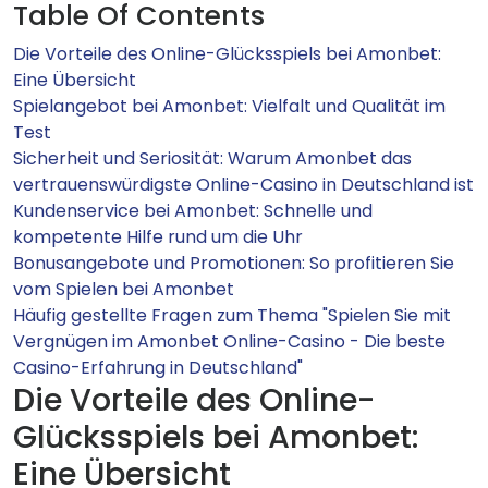
Table Of Contents
Die Vorteile des Online-Glücksspiels bei Amonbet:
Eine Übersicht
Spielangebot bei Amonbet: Vielfalt und Qualität im
Test
Sicherheit und Seriosität: Warum Amonbet das
vertrauenswürdigste Online-Casino in Deutschland ist
Kundenservice bei Amonbet: Schnelle und
kompetente Hilfe rund um die Uhr
Bonusangebote und Promotionen: So profitieren Sie
vom Spielen bei Amonbet
Häufig gestellte Fragen zum Thema "Spielen Sie mit
Vergnügen im Amonbet Online-Casino - Die beste
Casino-Erfahrung in Deutschland"
Die Vorteile des Online-
Glücksspiels bei Amonbet:
Eine Übersicht