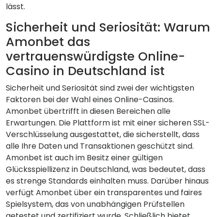
lässt.
Sicherheit und Seriosität: Warum
Amonbet das
vertrauenswürdigste Online-
Casino in Deutschland ist
Sicherheit und Seriosität sind zwei der wichtigsten
Faktoren bei der Wahl eines Online-Casinos.
Amonbet übertrifft in diesen Bereichen alle
Erwartungen. Die Plattform ist mit einer sicheren SSL-
Verschlüsselung ausgestattet, die sicherstellt, dass
alle Ihre Daten und Transaktionen geschützt sind.
Amonbet ist auch im Besitz einer gültigen
Glücksspiellizenz in Deutschland, was bedeutet, dass
es strenge Standards einhalten muss. Darüber hinaus
verfügt Amonbet über ein transparentes und faires
Spielsystem, das von unabhängigen Prüfstellen
getestet und zertifiziert wurde. Schließlich bietet