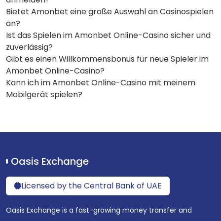
Bietet Amonbet eine große Auswahl an Casinospielen
an?
Ist das Spielen im Amonbet Online-Casino sicher und
zuverlässig?
Gibt es einen Willkommensbonus für neue Spieler im
Amonbet Online-Casino?
Kann ich im Amonbet Online-Casino mit meinem
Mobilgerät spielen?
Oasis Exchange
Licensed by the Central Bank of UAE
Oasis Exchange is a fast-growing money transfer and