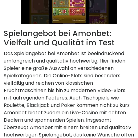
Spielangebot bei Amonbet:
Vielfalt und Qualität im Test
Das Spielangebot bei Amonbet ist beeindruckend
umfangreich und qualitativ hochwertig. Hier finden
Spieler eine große Auswahl an verschiedenen
Spielkategorien. Die Online-Slots sind besonders
vielfältig und reichen von klassischen
Fruchtmaschinen bis hin zu modernen Video-Slots
mit aufregenden Features. Auch Tischspiele wie
Roulette, Blackjack und Poker kommen nicht zu kurz.
Amonbet bietet zudem ein Live-Casino mit echten
Dealern und spannenden Spielen. Insgesamt
überzeugt Amonbet mit einem breiten und qualitativ
hochwertigen Spielangebot, das keine Wünsche offen