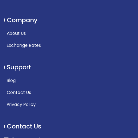
Company
About Us
Exchange Rates
Support
Blog
Contact Us
Privacy Policy
Contact Us