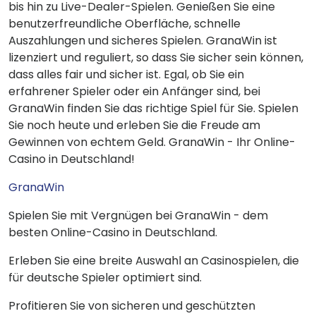
bis hin zu Live-Dealer-Spielen. Genießen Sie eine
benutzerfreundliche Oberfläche, schnelle
Auszahlungen und sicheres Spielen. GranaWin ist
lizenziert und reguliert, so dass Sie sicher sein können,
dass alles fair und sicher ist. Egal, ob Sie ein
erfahrener Spieler oder ein Anfänger sind, bei
GranaWin finden Sie das richtige Spiel für Sie. Spielen
Sie noch heute und erleben Sie die Freude am
Gewinnen von echtem Geld. GranaWin - Ihr Online-
Casino in Deutschland!
GranaWin
Spielen Sie mit Vergnügen bei GranaWin - dem
besten Online-Casino in Deutschland.
Erleben Sie eine breite Auswahl an Casinospielen, die
für deutsche Spieler optimiert sind.
Profitieren Sie von sicheren und geschützten