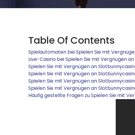
Table Of Contents
Spielautomaten bei Spielen Sie mit Vergnüge
Live-Casino bei Spielen Sie mit Vergnügen an
Spielen Sie mit Vergnügen an Slotbunnycasino
Spielen Sie mit Vergnügen an Slotbunnycasino
Spielen Sie mit Vergnügen an Slotbunnycasi
Spielen Sie mit Vergnügen an Slotbunnycasin
Häufig gestellte Fragen zu Spielen Sie mit V