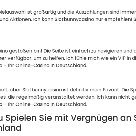
ielauswahl ist großartig und die Auszahlungen sind immer 
 und Aktionen. Ich kann Slotbunnycasino nur empfehlen! 
sino gestoßen bin! Die Seite ist einfach zu navigieren und 
r verfügbar, um zu helfen. Ich fühle mich wie ein VIP in 
 – Ihr Online-Casino in Deutschland.
lt, aber Slotbunnycasino ist definitiv mein Favorit. Die S
enges, die regelmäßig veranstaltet werden. Ich kann nic
 – Ihr Online-Casino in Deutschland.
zu Spielen Sie mit Vergnügen an 
hland