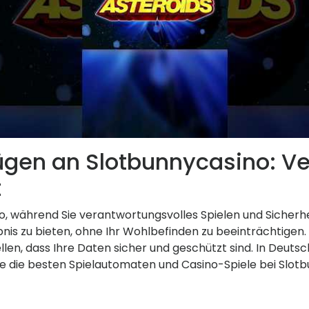
ügen an Slotbunnycasino: V
t
, während Sie verantwortungsvolles Spielen und Sicherhe
bnis zu bieten, ohne Ihr Wohlbefinden zu beeinträchtige
len, dass Ihre Daten sicher und geschützt sind. In Deuts
 die besten Spielautomaten und Casino-Spiele bei Slotbu