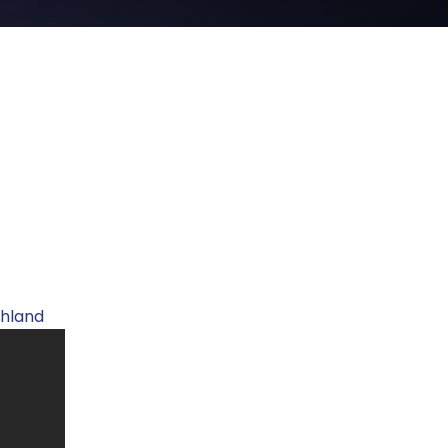
chland