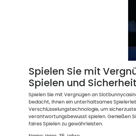
Spielen Sie mit Vergn
Spielen und Sicherhei
Spielen Sie mit Vergnügen an Slotbunnycasino
bedacht, Ihnen ein unterhaltsames Spielerle
Verschlüsselungstechnologie, um sicherzustel
verantwortungsbewusst spielen. Genießen Sie
faires Spielen zu gewährleisten.
Name: Hans, 35 Jahre