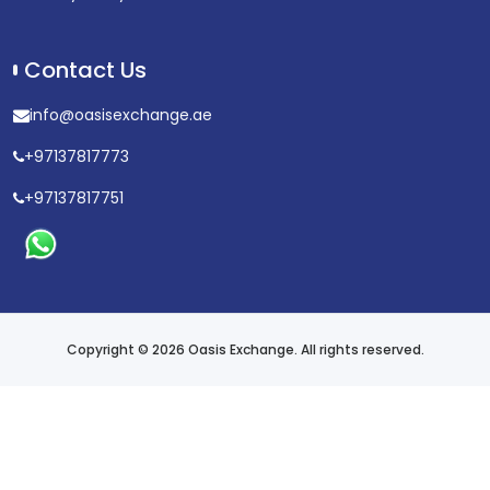
Contact Us
info@oasisexchange.ae
+97137817773
+97137817751
Copyright © 2026 Oasis Exchange. All rights reserved.