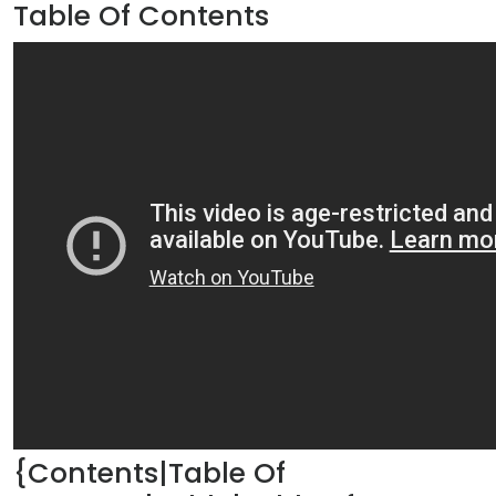
Table Of Contents
{Contents|Table Of