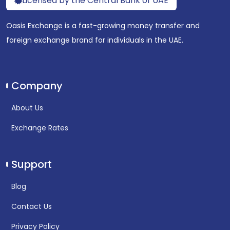
Licensed by the Central Bank of UAE
Oasis Exchange is a fast-growing money transfer and
foreign exchange brand for individuals in the UAE.
Company
About Us
Exchange Rates
Support
Blog
Contact Us
Privacy Policy