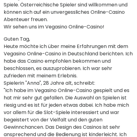
Spiele. Österreichische Spieler sind willkommen und
können sich auf ein unvergessliches Online-Casino
Abenteuer freuen.
Wir sehen uns im Vegasino Online-Casino!
Guten Tag,
Heute möchte ich über meine Erfahrungen mit dem
Vegasino Online-Casino in Deutschland berichten. Ich
habe das Casino empfohlen bekommen und
beschlossen, es auszuprobieren. Ich war sehr
zufrieden mit meinem Erlebnis.
Spielerin "Anna", 28 Jahre alt, schreibt:
"Ich habe im Vegasino Online-Casino gespielt und es
hat mir sehr gut gefallen. Die Auswahl an Spielen ist
riesig und es ist für jeden etwas dabei. Ich habe mich
vor allem für die Slot-Spiele interessiert und war
begeistert von der Vielfalt und den guten
Gewinnchancen. Das Design des Casinos ist sehr
ansprechend und die Bedienung ist kinderleicht. Ich