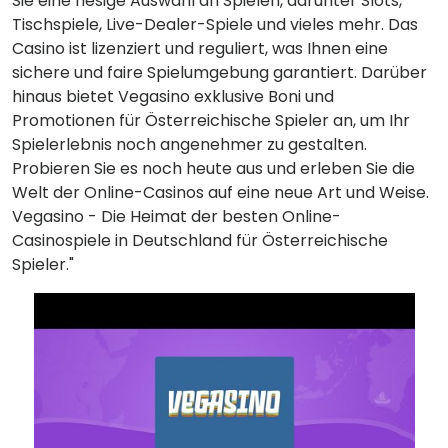
Sie eine riesige Auswahl an Spielen, darunter Slots,
Tischspiele, Live-Dealer-Spiele und vieles mehr. Das
Casino ist lizenziert und reguliert, was Ihnen eine
sichere und faire Spielumgebung garantiert. Darüber
hinaus bietet Vegasino exklusive Boni und
Promotionen für Österreichische Spieler an, um Ihr
Spielerlebnis noch angenehmer zu gestalten.
Probieren Sie es noch heute aus und erleben Sie die
Welt der Online-Casinos auf eine neue Art und Weise.
Vegasino - Die Heimat der besten Online-
Casinospiele in Deutschland für Österreichische
Spieler."