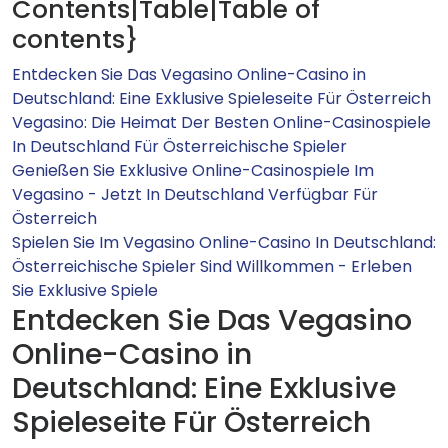
Contents|Table|Table of
contents}
Entdecken Sie Das Vegasino Online-Casino in
Deutschland: Eine Exklusive Spieleseite Für Österreich
Vegasino: Die Heimat Der Besten Online-Casinospiele
In Deutschland Für Österreichische Spieler
Genießen Sie Exklusive Online-Casinospiele Im
Vegasino - Jetzt In Deutschland Verfügbar Für
Österreich
Spielen Sie Im Vegasino Online-Casino In Deutschland:
Österreichische Spieler Sind Willkommen - Erleben
Sie Exklusive Spiele
Entdecken Sie Das Vegasino
Online-Casino in
Deutschland: Eine Exklusive
Spieleseite Für Österreich