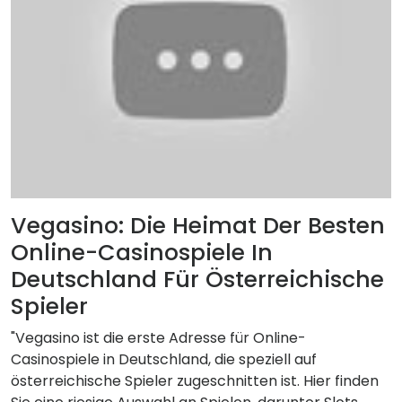
Vegasino: Die Heimat Der Besten
Online-Casinospiele In
Deutschland Für Österreichische
Spieler
"Vegasino ist die erste Adresse für Online-
Casinospiele in Deutschland, die speziell auf
österreichische Spieler zugeschnitten ist. Hier finden