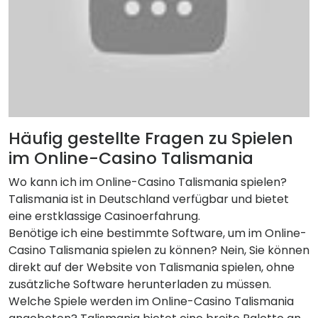
Häufig gestellte Fragen zu Spielen
im Online-Casino Talismania
Wo kann ich im Online-Casino Talismania spielen?
Talismania ist in Deutschland verfügbar und bietet
eine erstklassige Casinoerfahrung.
Benötige ich eine bestimmte Software, um im Online-
Casino Talismania spielen zu können? Nein, Sie können
direkt auf der Website von Talismania spielen, ohne
zusätzliche Software herunterladen zu müssen.
Welche Spiele werden im Online-Casino Talismania