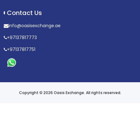
Contact Us
info@oasisexchange.ae
+97137817773
+97137817751
Copyright © 2026 Oasis Exchange. All rights reserved.