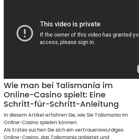
Wie man bei Talismania im
Online-Casino spielt: Eine
Schritt-für-Schritt-Anleitung
In diesem Artikel erfahren Sie, wie Sie Talismania im
Online-Casino spielen können.
Als Erstes suchen Sie sich ein vertrauenswürdiges
Online-Casino, das Talismania anbietet und