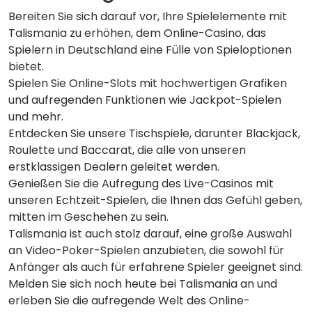
Bereiten Sie sich darauf vor, Ihre Spielelemente mit
Talismania zu erhöhen, dem Online-Casino, das
Spielern in Deutschland eine Fülle von Spieloptionen
bietet.
Spielen Sie Online-Slots mit hochwertigen Grafiken
und aufregenden Funktionen wie Jackpot-Spielen
und mehr.
Entdecken Sie unsere Tischspiele, darunter Blackjack,
Roulette und Baccarat, die alle von unseren
erstklassigen Dealern geleitet werden.
Genießen Sie die Aufregung des Live-Casinos mit
unseren Echtzeit-Spielen, die Ihnen das Gefühl geben,
mitten im Geschehen zu sein.
Talismania ist auch stolz darauf, eine große Auswahl
an Video-Poker-Spielen anzubieten, die sowohl für
Anfänger als auch für erfahrene Spieler geeignet sind.
Melden Sie sich noch heute bei Talismania an und
erleben Sie die aufregende Welt des Online-