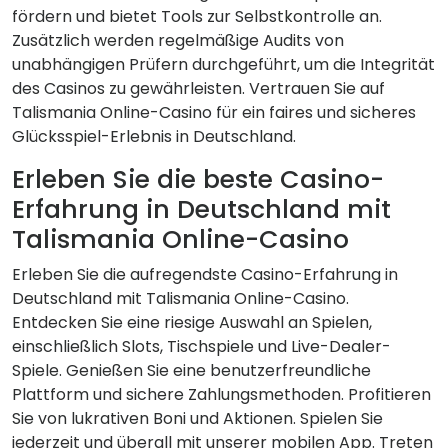
fördern und bietet Tools zur Selbstkontrolle an.
Zusätzlich werden regelmäßige Audits von
unabhängigen Prüfern durchgeführt, um die Integrität
des Casinos zu gewährleisten. Vertrauen Sie auf
Talismania Online-Casino für ein faires und sicheres
Glücksspiel-Erlebnis in Deutschland.
Erleben Sie die beste Casino-
Erfahrung in Deutschland mit
Talismania Online-Casino
Erleben Sie die aufregendste Casino-Erfahrung in
Deutschland mit Talismania Online-Casino.
Entdecken Sie eine riesige Auswahl an Spielen,
einschließlich Slots, Tischspiele und Live-Dealer-
Spiele. Genießen Sie eine benutzerfreundliche
Plattform und sichere Zahlungsmethoden. Profitieren
Sie von lukrativen Boni und Aktionen. Spielen Sie
jederzeit und überall mit unserer mobilen App. Treten