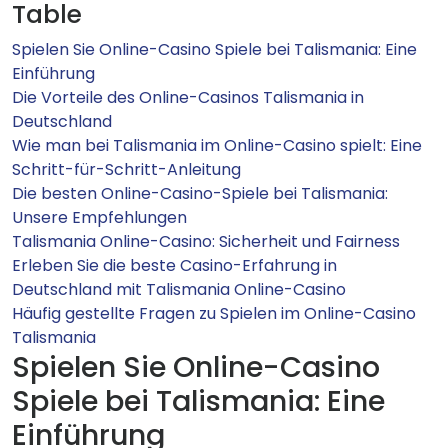
Table
Spielen Sie Online-Casino Spiele bei Talismania: Eine
Einführung
Die Vorteile des Online-Casinos Talismania in
Deutschland
Wie man bei Talismania im Online-Casino spielt: Eine
Schritt-für-Schritt-Anleitung
Die besten Online-Casino-Spiele bei Talismania:
Unsere Empfehlungen
Talismania Online-Casino: Sicherheit und Fairness
Erleben Sie die beste Casino-Erfahrung in
Deutschland mit Talismania Online-Casino
Häufig gestellte Fragen zu Spielen im Online-Casino
Talismania
Spielen Sie Online-Casino
Spiele bei Talismania: Eine
Einführung