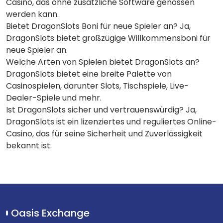
Casino, das ohne zusätzliche Software genossen
werden kann.
Bietet DragonSlots Boni für neue Spieler an? Ja,
DragonSlots bietet großzügige Willkommensboni für
neue Spieler an.
Welche Arten von Spielen bietet DragonSlots an?
DragonSlots bietet eine breite Palette von
Casinospielen, darunter Slots, Tischspiele, Live-
Dealer-Spiele und mehr.
Ist DragonSlots sicher und vertrauenswürdig? Ja,
DragonSlots ist ein lizenziertes und reguliertes Online-
Casino, das für seine Sicherheit und Zuverlässigkeit
bekannt ist.
Oasis Exchange