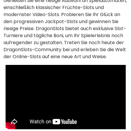
Genießen Sie eine riesige Auswahl an Spielautomaten,
einschließlich klassischer Früchte-Slots und
modernster Video-Slots. Probieren Sie Ihr Glück an
den progressiven Jackpot-Slots und gewinnen Sie
riesige Preise. DragonSlots bietet auch exklusive Slot-
Turniere und tägliche Boni, um Ihr Spielerlebnis noch
aufregender zu gestalten. Treten Sie noch heute der
DragonSlots-Community bei und erleben Sie die Welt
der Online-Slots auf eine neue Art und Weise.