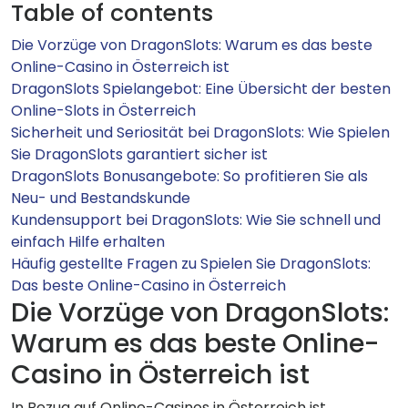
Table of contents
Die Vorzüge von DragonSlots: Warum es das beste
Online-Casino in Österreich ist
DragonSlots Spielangebot: Eine Übersicht der besten
Online-Slots in Österreich
Sicherheit und Seriosität bei DragonSlots: Wie Spielen
Sie DragonSlots garantiert sicher ist
DragonSlots Bonusangebote: So profitieren Sie als
Neu- und Bestandskunde
Kundensupport bei DragonSlots: Wie Sie schnell und
einfach Hilfe erhalten
Häufig gestellte Fragen zu Spielen Sie DragonSlots:
Das beste Online-Casino in Österreich
Die Vorzüge von DragonSlots:
Warum es das beste Online-
Casino in Österreich ist
In Bezug auf Online-Casinos in Österreich ist