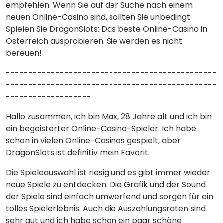
empfehlen. Wenn Sie auf der Suche nach einem
neuen Online-Casino sind, sollten Sie unbedingt
Spielen Sie DragonSlots: Das beste Online-Casino in
Österreich ausprobieren. Sie werden es nicht
bereuen!
-----------------------------------------------
-----------------------------------------------
-------------------
Hallo zusammen, ich bin Max, 28 Jahre alt und ich bin
ein begeisterter Online-Casino-Spieler. Ich habe
schon in vielen Online-Casinos gespielt, aber
DragonSlots ist definitiv mein Favorit.
Die Spieleauswahl ist riesig und es gibt immer wieder
neue Spiele zu entdecken. Die Grafik und der Sound
der Spiele sind einfach umwerfend und sorgen für ein
tolles Spielerlebnis. Auch die Auszahlungsraten sind
sehr gut und ich habe schon ein paar schöne