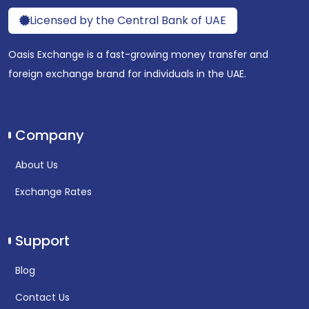
Licensed by the Central Bank of UAE
Oasis Exchange is a fast-growing money transfer and
foreign exchange brand for individuals in the UAE.
Company
About Us
Exchange Rates
Support
Blog
Contact Us