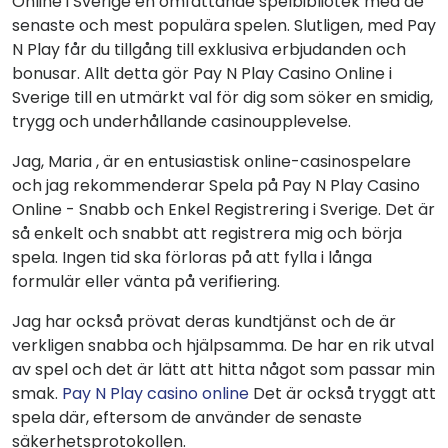
Online i Sverige en omfattande spelbibliotek med de
senaste och mest populära spelen. Slutligen, med Pay
N Play får du tillgång till exklusiva erbjudanden och
bonusar. Allt detta gör Pay N Play Casino Online i
Sverige till en utmärkt val för dig som söker en smidig,
trygg och underhållande casinoupplevelse.
Jag, Maria , är en entusiastisk online-casinospelare
och jag rekommenderar Spela på Pay N Play Casino
Online - Snabb och Enkel Registrering i Sverige. Det är
så enkelt och snabbt att registrera mig och börja
spela. Ingen tid ska förloras på att fylla i långa
formulär eller vänta på verifiering.
Jag har också prövat deras kundtjänst och de är
verkligen snabba och hjälpsamma. De har en rik utval
av spel och det är lätt att hitta något som passar min
smak.
Pay N Play casino online
Det är också tryggt att
spela där, eftersom de använder de senaste
säkerhetsprotokollen.