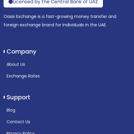
Licensed by the Central Bank of UAE
Oasis Exchange is a fast-growing money transfer and
foreign exchange brand for individuals in the UAE.
Company
About Us
Exchange Rates
Support
Blog
Contact Us
Privacy Policy