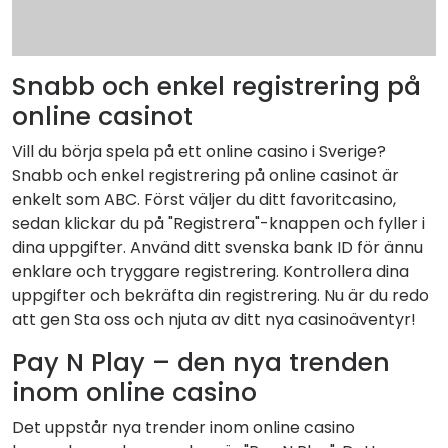
Snabb och enkel registrering på
online casinot
Vill du börja spela på ett online casino i Sverige?
Snabb och enkel registrering på online casinot är
enkelt som ABC. Först väljer du ditt favoritcasino,
sedan klickar du på "Registrera"-knappen och fyller i
dina uppgifter. Använd ditt svenska bank ID för ännu
enklare och tryggare registrering. Kontrollera dina
uppgifter och bekräfta din registrering. Nu är du redo
att gen Sta oss och njuta av ditt nya casinoäventyr!
Pay N Play – den nya trenden
inom online casino
Det uppstår nya trender inom online casino