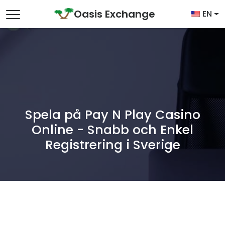
Skip to content
Oasis Exchange
EN
Main Navigation
Spela på Pay N Play Casino
Online - Snabb och Enkel
Registrering i Sverige