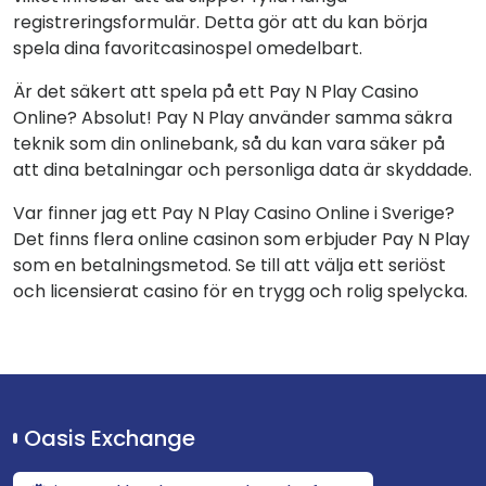
registreringsformulär. Detta gör att du kan börja
spela dina favoritcasinospel omedelbart.
Är det säkert att spela på ett Pay N Play Casino
Online? Absolut! Pay N Play använder samma säkra
teknik som din onlinebank, så du kan vara säker på
att dina betalningar och personliga data är skyddade.
Var finner jag ett Pay N Play Casino Online i Sverige?
Det finns flera online casinon som erbjuder Pay N Play
som en betalningsmetod. Se till att välja ett seriöst
och licensierat casino för en trygg och rolig spelycka.
Oasis Exchange