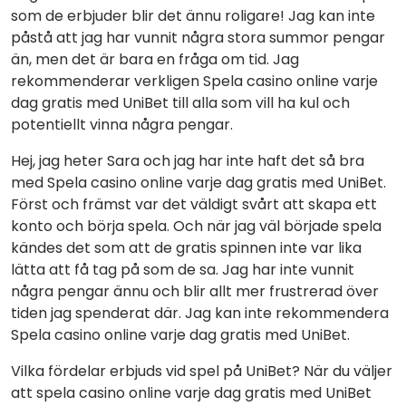
som de erbjuder blir det ännu roligare! Jag kan inte
påstå att jag har vunnit några stora summor pengar
än, men det är bara en fråga om tid. Jag
rekommenderar verkligen Spela casino online varje
dag gratis med UniBet till alla som vill ha kul och
potentiellt vinna några pengar.
Hej, jag heter Sara och jag har inte haft det så bra
med Spela casino online varje dag gratis med UniBet.
Först och främst var det väldigt svårt att skapa ett
konto och börja spela. Och när jag väl började spela
kändes det som att de gratis spinnen inte var lika
lätta att få tag på som de sa. Jag har inte vunnit
några pengar ännu och blir allt mer frustrerad över
tiden jag spenderat där. Jag kan inte rekommendera
Spela casino online varje dag gratis med UniBet.
Vilka fördelar erbjuds vid spel på UniBet? När du väljer
att spela casino online varje dag gratis med UniBet