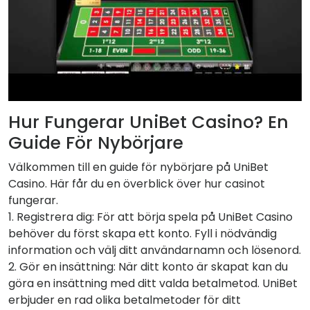
Hur Fungerar UniBet Casino? En
Guide För Nybörjare
Välkommen till en guide för nybörjare på UniBet
Casino. Här får du en överblick över hur casinot
fungerar.
1. Registrera dig: För att börja spela på UniBet Casino
behöver du först skapa ett konto. Fyll i nödvändig
information och välj ditt användarnamn och lösenord.
2. Gör en insättning: När ditt konto är skapat kan du
göra en insättning med ditt valda betalmetod. UniBet
erbjuder en rad olika betalmetoder för ditt