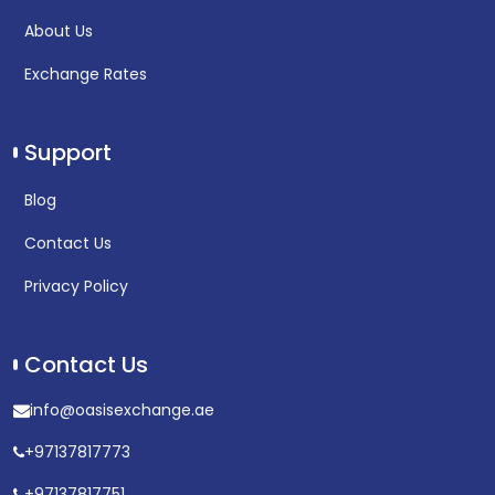
About Us
Exchange Rates
Support
Blog
Contact Us
Privacy Policy
Contact Us
info@oasisexchange.ae
+97137817773
+97137817751