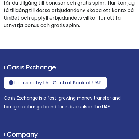
får du tillgång till bonusar och gratis spinn. Hur kan jag
få tillgång till dessa erbjudanden? Skapa ett konto på
UniBet och uppfyll erbjudandets villkor för att få
utnyttja bonus och gratis spinn.
Oasis Exchange
Licensed by the Central Bank of UAE
Oasis Exchange is a fast-growing money transfer and
foreign exchange brand for individuals in the UAE.
Company