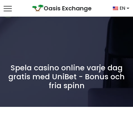
Skip to content
Oasis Exchange
EN
Main Navigation
Spela casino online varje dag
gratis med UniBet - Bonus och
fria spinn